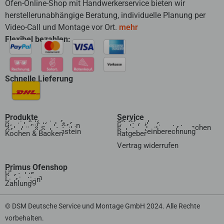
Ofen-Online-Shop mit Handwerkerservice bieten wir
herstellerunabhängige Beratung, individuelle Planung per
Video-Call und Montage vor Ort.
mehr
Flexibel bezahlen:
Schnelle Lieferung
Produkte
Service
Kamin & Kaminofen
3D Ofenplanung
Speicher & Kachelofen
Ersatzteilanfrage
Wasserführende Öfen
Kachelofeneinsatz tauschen
Zubehör & Ersatzteile
Ersatzscheibenanfrage
Ofenbau & Schornstein
Schornsteinberechnung
Kochen & Backen
Ratgeber
Vertrag widerrufen​
Primus Ofenshop
Über uns
Kontakt
Referenzen
Inspiration
Lieferung
Zahlung
© DSM Deutsche Service und Montage GmbH 2024. Alle Rechte
vorbehalten.