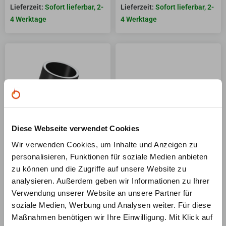
Sofort lieferbar, 2-
Sofort lieferbar, 2-
4 Werktage
4 Werktage
Diese Webseite verwendet Cookies
Wir verwenden Cookies, um Inhalte und Anzeigen zu
Jeremias Ofenrohr ISO-Line
Jeremias Ofenrohr ISO-Line
personalisieren, Funktionen für soziale Medien anbieten
Black – Winkel 15° mit Tür –
Black – Winkel 15° ohne Tür
zu können und die Zugriffe auf unsere Website zu
Gedämmtes Ofenrohr
analysieren. Außerdem geben wir Informationen zu Ihrer
ab
137,95
€
inkl. MwSt
Verwendung unserer Website an unsere Partner für
ab
195,95
€
inkl. MwSt
5-7 Werktage
soziale Medien, Werbung und Analysen weiter. Für diese
Sofort lieferbar, 2-
Maßnahmen benötigen wir Ihre Einwilligung. Mit Klick auf
4 Werktage