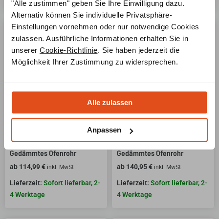
"Alle zustimmen" geben Sie Ihre Einwilligung dazu.
Alternativ können Sie individuelle Privatsphäre-
Einstellungen vornehmen oder nur notwendige Cookies
zulassen. Ausführliche Informationen erhalten Sie in
unserer
Cookie-Richtlinie
. Sie haben jederzeit die
Möglichkeit Ihrer Zustimmung zu widersprechen.
Alle zulassen
Jeremias Ofenrohr ISO-Line
Jeremias Ofenrohr ISO-Line
Anpassen
Black – Winkel 30° mit Tür –
Black – Winkel 30° ohne Tür –
Gedämmtes Ofenrohr
Gedämmtes Ofenrohr
ab
114,99
€
ab
140,95
€
inkl. MwSt
inkl. MwSt
Sofort lieferbar, 2-
Sofort lieferbar, 2-
4 Werktage
4 Werktage