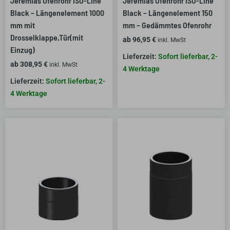
Jeremias Ofenrohr ISO-Line
Jeremias Ofenrohr ISO-Line
Black – Längenelement 1000
Black – Längenelement 150
mm mit
mm – Gedämmtes Ofenrohr
Drosselklappe,Tür(mit
ab
96,95
€
inkl. MwSt
Einzug)
Sofort lieferbar, 2-
ab
308,95
€
inkl. MwSt
4 Werktage
Sofort lieferbar, 2-
4 Werktage