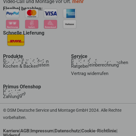
Video-Call und Montage vor Ort.
mehr
Flexibel bezahlen:
Schnelle Lieferung
Produkte
Service
Kamin & Kaminofen
3D Ofenplanung
Speicher & Kachelofen
Ersatzteilanfrage
Wasserführende Öfen
Kachelofeneinsatz tauschen
Zubehör & Ersatzteile
Ersatzscheibenanfrage
Ofenbau & Schornstein
Schornsteinberechnung
Kochen & Backen
Ratgeber
Vertrag widerrufen​
Primus Ofenshop
Über uns
Kontakt
Referenzen
Inspiration
Lieferung
Zahlung
© DSM Deutsche Service und Montage GmbH 2024. Alle Rechte
vorbehalten.
|
|
|
|
|
Karriere
AGB
Impressum
Datenschutz
Cookie-Richtlinie
Widerruf