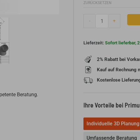
ZURÜCKSETZEN
Black
-
-
+
Winkel
45°
ohne
Sofort lieferbar,
Tür
-
Gedämmtes
2% Rabatt bei Vorka
Ofenrohr
Kauf auf Rechnung 
Menge
Kostenlose Lieferun
petente Beratung.
Ihre Vorteile bei Prim
Individuelle 3D Planung
Umfassende Beratung