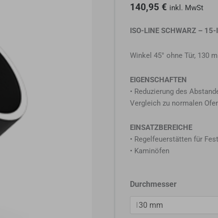
140,95
€
inkl. MwSt
ISO-LINE SCHWARZ – 15-
Winkel 45° ohne Tür, 130
EIGENSCHAFTEN
• Reduzierung des Abstand
Vergleich zu normalen Ofe
EINSATZBEREICHE
• Regelfeuerstätten für Fes
• Kaminöfen
Jeremias
Durchmesser
Ofenrohr
ISO-
Line