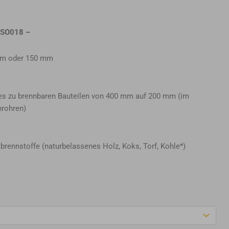
ISO018
–
 mm oder 150 mm
es zu brennbaren Bauteilen von 400 mm auf 200 mm (im
nrohren)
tbrennstoffe (naturbelassenes Holz, Koks, Torf, Kohle*)