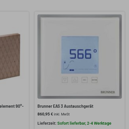
element 90°-
Brunner EAS 3 Austauschgerät
860,95
€
inkl. MwSt
Sofort lieferbar, 2-4 Werktage