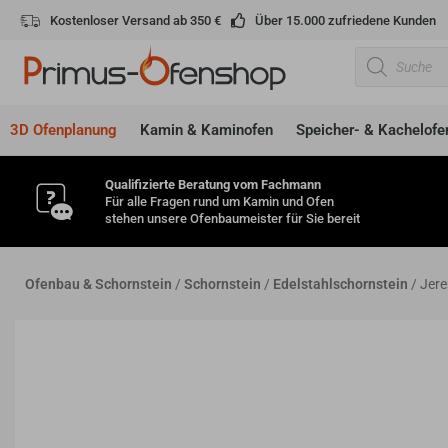
Zum
Kostenloser Versand ab 350 €
Über 15.000 zufriedene Kunden
Inhalt
Products
springen
search
3D Ofenplanung
Kamin & Kaminofen
Speicher- & Kachelofe
Qualifizierte Beratung vom Fachmann
Für alle Fragen rund um Kamin und Ofen
stehen unsere Ofenbaumeister für Sie bereit
Ofenbau & Schornstein
/
Schornstein
/
Edelstahlschornstein
/ Jere