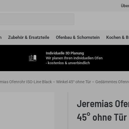
Über
n
Zubehör & Ersatzteile
Ofenbau & Schornstein
Kochen & B
Individuelle 3D Planung
Wir planen Ihren individuellen Ofen
- kostenlos & unverbindlich
mias Ofenrohr ISO-Line Black – Winkel 45° ohne Tür – Gedämmtes Ofenr
Jeremias Ofen
45° ohne Tür