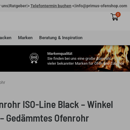
|
|
|
 uns
Ratgeber
>
Telefontermin buchen
<
info@primus-ofenshop.com
0
acken
Marken
Beratung & Inspiration
Markenqualität
Sie finden bei uns eine große Auswahl
vieler bekannter Marken für Öfen und Zubehör
ohr
rohr ISO-Line Black – Winkel
 – Gedämmtes Ofenrohr