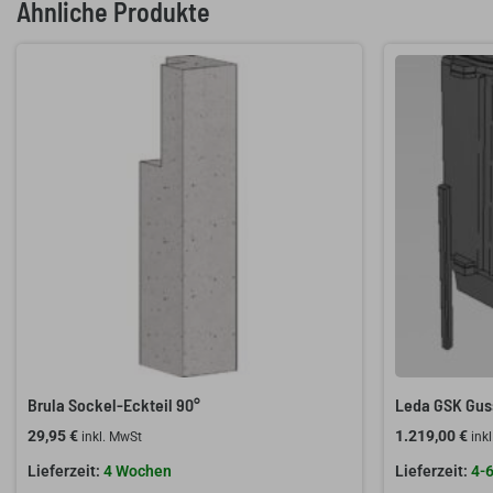
Ähnliche Produkte
Brula Sockel-Eckteil 90°
Leda GSK Gus
29,95
€
1.219,00
€
inkl. MwSt
ink
4 Wochen
4-