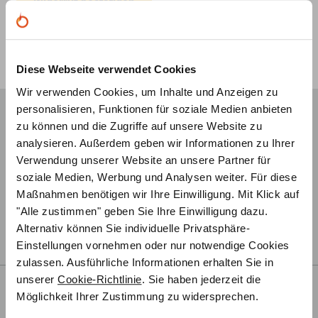
Widerruf bestätigen
i
l
Wir sind für Sie da:
info@primus-ofenshop.com
(
Telefontermin buchen
w
Diese Webseite verwendet Cookies
0221 292 010 90 (8:30 - 17:30 Uhr)
i
Wir verwenden Cookies, um Inhalte und Anzeigen zu
Kostenlose 3D Ofenplanung
e
personalisieren, Funktionen für soziale Medien anbieten
Unsere Ofenexperten beraten Sie per Videocall und erstellen
d
zu können und die Zugriffe auf unsere Website zu
ein 3D-Modell Ihres Traumofens, ganz nach Ihren
analysieren. Außerdem geben wir Informationen zu Ihrer
e
Vorstellungen und Wünschen. Fragen Sie jetzt kostenlos
Verwendung unserer Website an unsere Partner für
r
und unverbindlich an.
soziale Medien, Werbung und Analysen weiter. Für diese
h
Maßnahmen benötigen wir Ihre Einwilligung. Mit Klick auf
Große Auswahl bekannter Marken
o
"Alle zustimmen" geben Sie Ihre Einwilligung dazu.
Entdecken Sie unser umfangreiches Sortiment an
l
Alternativ können Sie individuelle Privatsphäre-
renommierten Marken für Öfen und Ofenzubehör.
e
Einstellungen vornehmen oder nur notwendige Cookies
zulassen. Ausführliche Informationen erhalten Sie in
n
unserer
Cookie-Richtlinie
. Sie haben jederzeit die
Mehr zu Kaminen und Öfen:
)
Ofenratgeber
Möglichkeit Ihrer Zustimmung zu widersprechen.
Referenzen
Folge uns auf Pinterest