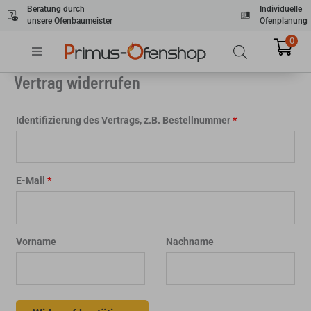
Zum
Beratung durch
Individuelle
unsere Ofenbaumeister
Ofenplanung
Inhalt
springen
0
Vertrag widerrufen
Identifizierung des Vertrags, z.B. Bestellnummer
*
E-Mail
*
E
Vorname
Nachname
-
M
a