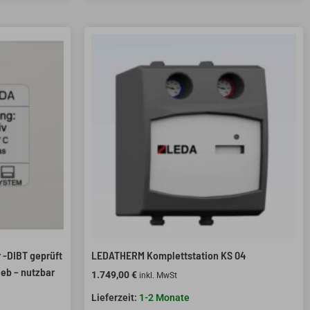
 -DIBT geprüft
LEDATHERM Komplettstation KS 04
ieb – nutzbar
1.749,00
€
inkl. MwSt
1-2 Monate