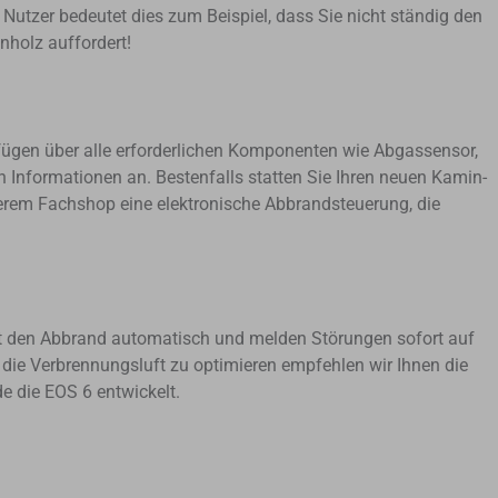
s Nutzer bedeutet dies zum Beispiel, dass Sie nicht ständig den
holz auffordert!
rfügen über alle erforderlichen Komponenten wie Abgassensor,
n Informationen an. Bestenfalls statten Sie Ihren neuen Kamin-
nserem Fachshop eine elektronische Abbrandsteuerung, die
t
den Abbrand auto­matisch und melden Stö­rungen sofort auf
e Ver­brennungs­luft zu opti­mieren empfehlen wir Ihnen die
e die EOS 6 entwickelt.