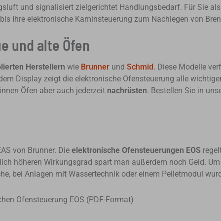
sluft und signalisiert zielgerichtet Handlungsbedarf. Für Sie al
bis Ihre elektronische Kaminsteuerung zum Nachlegen von Brenn
e und alte Öfen
ierten Herstellern
wie
Brunner
und
Schmid
. Diese Modelle ve
 dem Display zeigt die elektronische Ofensteuerung alle wichtige
önnen Öfen aber auch jederzeit
nachrüsten
. Bestellen Sie in u
AS von Brunner. Die
elek­troni­sche Ofen­steuerungen
EOS
regel
ich höheren Wirkungs­grad spart man außer­dem noch Geld. Um di
che, bei Anlagen mit Wasser­technik oder einem Pellet­modul wurd
schen Ofensteuerung EOS (
PDF-Format
)