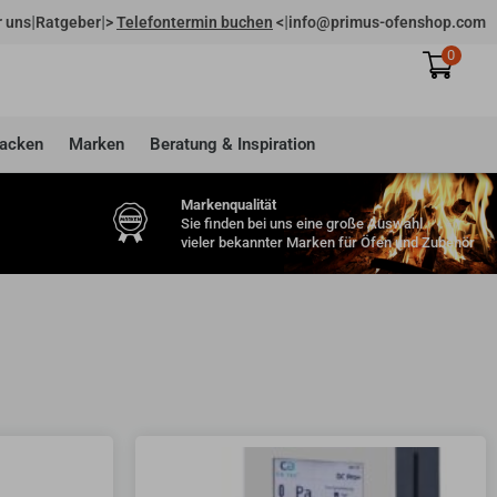
|
|
|
 uns
Ratgeber
>
Telefontermin buchen
<
info@primus-ofenshop.com
0
acken
Marken
Beratung & Inspiration
Markenqualität
Sie finden bei uns eine große Auswahl
vieler bekannter Marken für Öfen und Zubehör