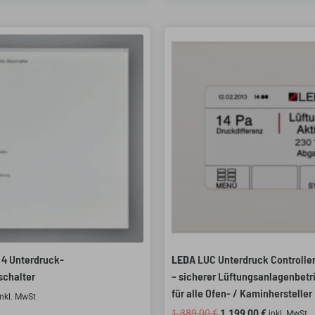
Ursprünglicher
Aktueller
Preis
Preis
war:
ist:
1.389,00 €
1.199,00 €.
4 Unterdruck-
LEDA
LUC Unterdruck Controller
schalter
– sicherer Lüftungsanlagenbetr
für alle Ofen- / Kaminhersteller
inkl. MwSt
1.389,00
€
1.199,00
€
inkl. MwSt