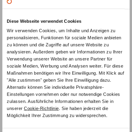
Ofens durch kontinuierliche Überwachung und
Schutzmechanismen.
Flexibilität:
Wechseln Sie nach Belieben zwischen
Diese Webseite verwendet Cookies
automatischem und manuellem Betrieb.
Wir verwenden Cookies, um Inhalte und Anzeigen zu
Exzellentes Preis-Leistungs-Verhältnis:
Hochwertige
personalisieren, Funktionen für soziale Medien anbieten
Qualität zum fairen Preis – investieren Sie in
zu können und die Zugriffe auf unsere Website zu
Langlebigkeit und Effizienz.
analysieren. Außerdem geben wir Informationen zu Ihrer
Verwendung unserer Website an unsere Partner für
Service & Beratung:
soziale Medien, Werbung und Analysen weiter. Für diese
Unsere Ofenexperten stehen Ihnen jederzeit zur Seite.
Maßnahmen benötigen wir Ihre Einwilligung. Mit Klick auf
Egal, ob es um Fragen zur Installation oder zur
"Alle zustimmen" geben Sie Ihre Einwilligung dazu.
optimalen Anwendung der Abbrandsteuerung geht – wir
Alternativ können Sie individuelle Privatsphäre-
sind für Sie da!
Einstellungen vornehmen oder nur notwendige Cookies
zulassen. Ausführliche Informationen erhalten Sie in
Kompatibilität:
unserer
Cookie-Richtlinie
. Sie haben jederzeit die
Die Primus Abbrandsteuerung ist mit den Ofeneinsätzen
Möglichkeit Ihrer Zustimmung zu widersprechen.
der bei uns im Shop angebotenen Hersteller kompatibel.