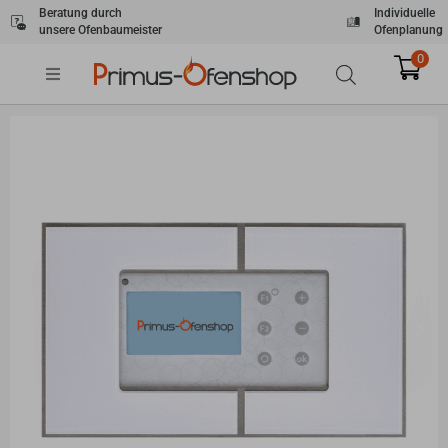
Zum
Beratung durch
Individuelle
unsere Ofenbaumeister
Ofenplanung
Inhalt
springen
0
Play