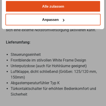
Sicherheitsmerkmale:
Alle zulassen
In Notfallsituationen, wie beispielsweise einem
Stromausfall, öffnet sich die Luftklappe automatisch
vollständig. Eine integrierte Batterie gewährleistet den
Anpassen
Betrieb der Steuerung für bis zu 8 Sekunden, sodass
sich eine externe Notstromversorgung aktivieren kann.
Lieferumfang:
Steuerungseinheit
Frontblende im stilvollen White Frame Design
Unterputzdose (auch für Hohlräume geeignet)
Luftklappe, dicht schließend (Größen: 125/120 mm,
150mm)
Abgastemperaturfühler Typ K
Türkontaktschalter für erhöhten Bedienkomfort und
Sicherheit