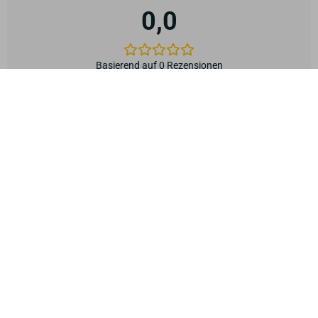
0,0
Basierend auf 0 Rezensionen
5
0%
4
0%
3
0%
2
0%
1
0%
Suche
0 von 0 Rezensionen