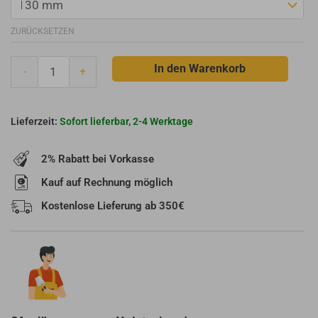
ECO
2.0
ZURÜCKSETZEN
-
90°
In den Warenkorb
-
+
Winkelstück
-
Schornstein
Sofort lieferbar, 2-4 Werktage
mit
Revisionsöffnung
-
2% Rabatt bei Vorkasse
Edelstahl
Kauf auf Rechnung möglich
Menge
Kostenlose Lieferung ab 350€