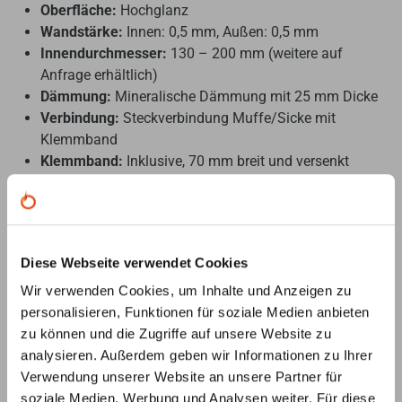
Oberfläche:
Hochglanz
Wandstärke:
Innen: 0,5 mm, Außen: 0,5 mm
Innendurchmesser:
130 – 200 mm (weitere auf
Anfrage erhältlich)
Dämmung:
Mineralische Dämmung mit 25 mm Dicke
Verbindung:
Steckverbindung Muffe/Sicke mit
Klemmband
Klemmband:
Inklusive, 70 mm breit und versenkt
Besondere Merkmale:
Kondensat- und Gasdichte, polierte Schweißnähte
Diese Webseite verwendet Cookies
25 Jahre Garantie
Wir verwenden Cookies, um Inhalte und Anzeigen zu
Einfache Montage:
Steckverbindung mit Muffe/Sicke
personalisieren, Funktionen für soziale Medien anbieten
und gesichert durch ein Klemmband für besseren Halt
zu können und die Zugriffe auf unsere Website zu
in waagrechten Verbindungsleitungen.
analysieren. Außerdem geben wir Informationen zu Ihrer
Hochwertige Dämmung:
Homogene Dämmschale
Verwendung unserer Website an unsere Partner für
aus 25 mm fester Mineralwolle mit 120 kg/m³
soziale Medien, Werbung und Analysen weiter. Für diese
garantierter Pressdichte, ohne Wärmebrücken