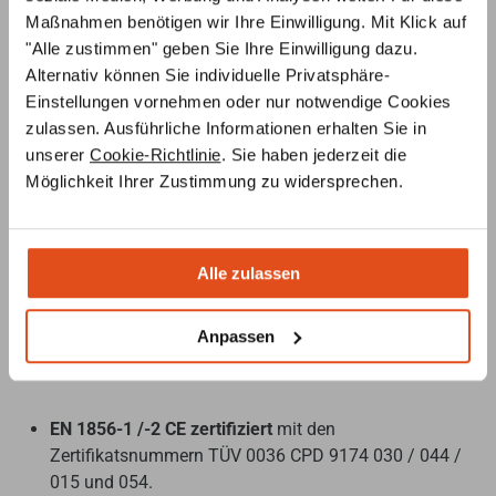
Maßnahmen benötigen wir Ihre Einwilligung. Mit Klick auf
zwischen den Metallschalen.
"Alle zustimmen" geben Sie Ihre Einwilligung dazu.
Sicherheitsmerkmale:
Rußbrandbeständig bis 1000
Alternativ können Sie individuelle Privatsphäre-
°C, niedrige Temperatur am Außenmantel, freie
Einstellungen vornehmen oder nur notwendige Cookies
Ausdehnung des Innenrohrs nach einem Rußbrand
zulassen. Ausführliche Informationen erhalten Sie in
zur Gewährleistung der Beständigkeit.
unserer
Cookie-Richtlinie
. Sie haben jederzeit die
Vielfältige Farbmöglichkeiten:
Außenmantel auf
Möglichkeit Ihrer Zustimmung zu widersprechen.
Anfrage in allen RAL Farben erhältlich.
Spezialdichtung:
Für Überdruckbetrieb bis 200 Pa
und Abgastemperaturen bis 200 °C.
Flexibel und stabil:
3 Meter freistehend ab letztem
Alle zulassen
Wandhalter, Wandabstandshalter alle 4 Meter,
Wandkonsole alle 16 Meter.
Anpassen
Zertifizierungen und Normen:
EN 1856-1 /-2 CE zertifiziert
mit den
Zertifikatsnummern TÜV 0036 CPD 9174 030 / 044 /
015 und 054.