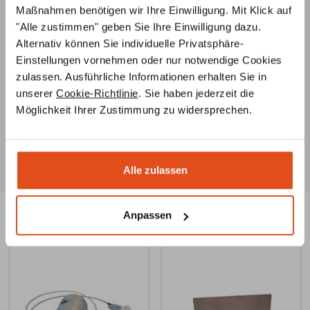
Maßnahmen benötigen wir Ihre Einwilligung. Mit Klick auf
Unsere
Ofenbauer
stehen Ihnen von der
"Alle zustimmen" geben Sie Ihre Einwilligung dazu.
Ideenentwicklung bis zur fachgerechten Installation
Alternativ können Sie individuelle Privatsphäre-
Ihres Ofens
jederzeit beratend
zur Seite
Einstellungen vornehmen oder nur notwendige Cookies
Ersatzteilservice
zulassen. Ausführliche Informationen erhalten Sie in
Unsere Ofenbauer
berate
n Sie umfassend zu
unserer
Cookie-Richtlinie
. Sie haben jederzeit die
Ersatzteilen für Ihren Ofen oder Kamin und helfen Ihnen
Möglichkeit Ihrer Zustimmung zu widersprechen.
auch bei der Suche nach
speziellen Teilen
.
Alle zulassen
Anpassen
Ähnliche Produkte