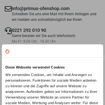
info@primus-ofenshop.com
Schreiben Sie uns eine Mail mit Ihrem Anliegen und
wir melden uns schnellstmöglich bei Ihnen.
0221 292 010 90
Gerne beraten wir Sie auch telefonisch:
Mo-Fr: 8:00 Uhr - 18.00 Uhr
Diese Webseite verwendet Cookies
Wir verwenden Cookies, um Inhalte und Anzeigen zu
Ofenplanung per Videokonferenz
personalisieren, Funktionen für soziale Medien anbieten
Lassen Sie sich von unseren Ofenbauern ein
3D-Modell
zu können und die Zugriffe auf unsere Website zu
Ihres Wunsch-Ofens erstellen – ganz
unverbindlich und
analysieren. Außerdem geben wir Informationen zu Ihrer
kostenlos
, nach Ihren Angaben und Vorstellungen.
Verwendung unserer Website an unsere Partner für
soziale Medien, Werbung und Analysen weiter. Für diese
Individuelle Beratung