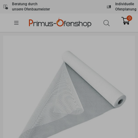
Zum
Beratung durch
Individuelle
unsere Ofenbaumeister
Ofenplanung
Inhalt
springen
0