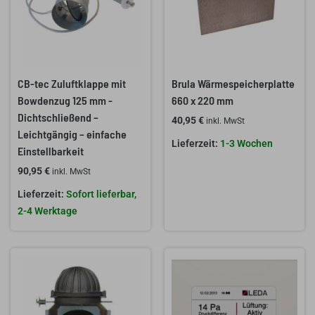
CB-tec Zuluftklappe mit
Brula Wärmespeicherplatte
Bowdenzug 125 mm -
660 x 220 mm
Dichtschließend –
40,95
€
inkl. MwSt
Leichtgängig – einfache
1-3 Wochen
Einstellbarkeit
90,95
€
inkl. MwSt
Sofort lieferbar,
2-4 Werktage
Ursprünglicher
Aktueller
Preis
Preis
war:
ist:
1.389,00 €
1.199,00 €.