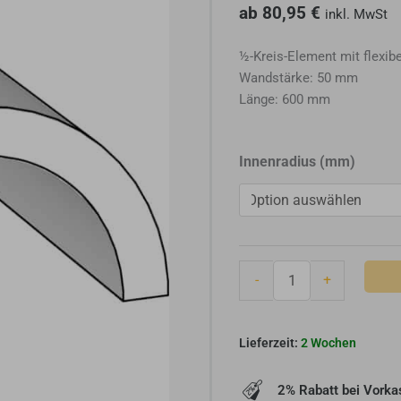
ab
80,95
€
inkl. MwSt
½-Kreis-Element mit flexib
Wandstärke: 50 mm
Länge: 600 mm
Brula
Innenradius (mm)
Gewölbeelement
/
Gewölbeaufsatz
(R
170
-
+
bis
R
250)
2 Wochen
Menge
2% Rabatt bei Vorka