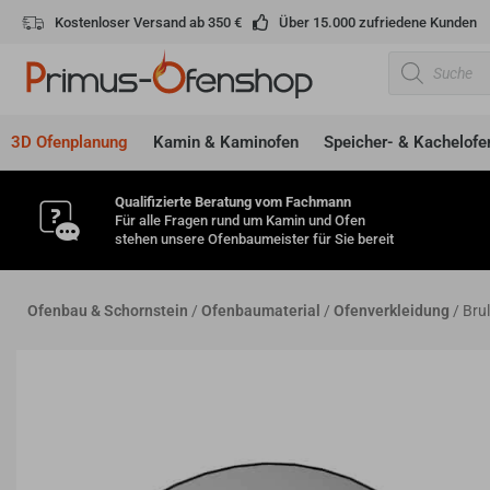
Zum
Kostenloser Versand ab 350 €
Über 15.000 zufriedene Kunden
Inhalt
Products
springen
search
3D Ofenplanung
Kamin & Kaminofen
Speicher- & Kachelofe
Qualifizierte Beratung vom Fachmann
Für alle Fragen rund um Kamin und Ofen
stehen unsere Ofenbaumeister für Sie bereit
Ofenbau & Schornstein
/
Ofenbaumaterial
/
Ofenverkleidung
/ Bru