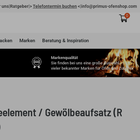
|
|
|
 uns
Ratgeber
>
Telefontermin buchen
<
info@primus-ofenshop.com
0
acken
Marken
Beratung & Inspiration
Markenqualität
Sie finden bei uns eine große Auswahl
vieler bekannter Marken für Öfen und Zubehör
eelement / Gewölbeaufsatz (R
)