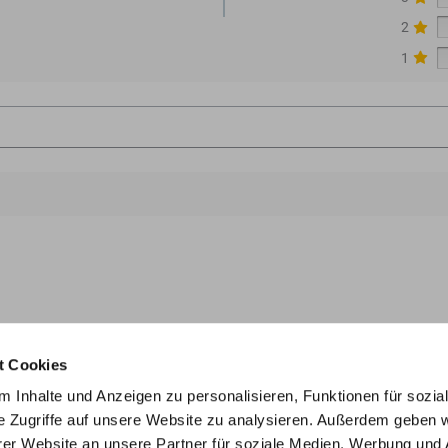
2
1
ofenshop.com
Telefontermin buchen
t Cookies
 Inhalte und Anzeigen zu personalisieren, Funktionen für sozia
Gro
e Zugriffe auf unsere Website zu analysieren. Außerdem geben w
ein 3D-Modell Ihres Traumofens, ganz nach Ihren
Ent
er Website an unsere Partner für soziale Medien, Werbung und 
unverbindlich an.
Mar