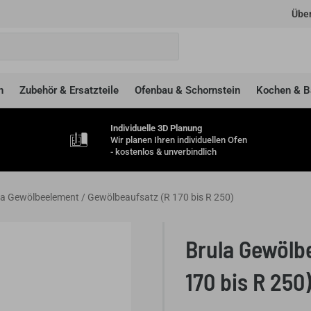
Über
n
Zubehör & Ersatzteile
Ofenbau & Schornstein
Kochen & B
Individuelle 3D Planung
Wir planen Ihren individuellen Ofen
- kostenlos & unverbindlich
la Gewölbeelement / Gewölbeaufsatz (R 170 bis R 250)
Brula Gewölb
170 bis R 250