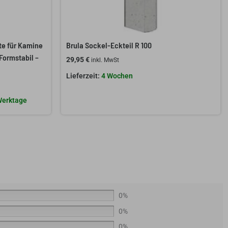
e für Kamine
Brula Sockel-Eckteil R 100
Formstabil –
29,95
€
inkl. MwSt
4 Wochen
 Werktage
0%
0%
0%