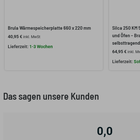
Brula Wärmespeicherplatte 660 x 220 mm
Silca 250 KM
und Öfen – Br
40,95
€
inkl. MwSt
selbsttragend
1-3 Wochen
64,95
€
inkl. M
Sof
Das sagen unsere Kunden
0,0