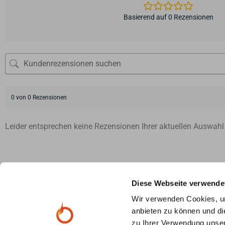
Basierend auf 0 Rezensionen
0 von 0 Rezensionen
Leider entsprechen keine Rezensionen Ihrer aktuellen Auswahl
Wir sind für Sie da:
info@primus-
Diese Webseite verwende
Wir verwenden Cookies, um
Kostenlose 3D Ofenplanung
anbieten zu können und di
Unsere Ofenexperten beraten Sie per Videocall und erstellen 
zu Ihrer Verwendung unser
Vorstellungen und Wünschen. Fragen Sie jetzt kostenlos und 