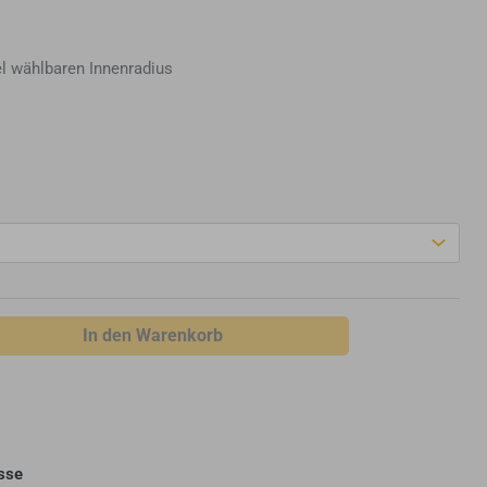
el wählbaren Innenradius
In den Warenkorb
sse