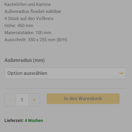
Kachelöfen und Kamine
Außenradius flexibel wählbar
4 Stück auf den Vollkreis
Höhe: 450 mm
Materialstärke: 100 mm
Ausschnitt: 350 x 255 mm (B/H)
Brula
Außenradius (mm)
Radius-
Segmentbogensockel
(R
400
bis
In den Warenkorb
-
+
R
880)
Menge
4 Wochen