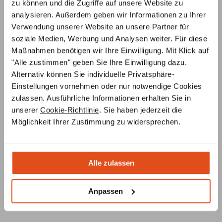
zu können und die Zugriffe auf unsere Website zu
analysieren. Außerdem geben wir Informationen zu Ihrer
Verwendung unserer Website an unsere Partner für
soziale Medien, Werbung und Analysen weiter. Für diese
Maßnahmen benötigen wir Ihre Einwilligung. Mit Klick auf
"Alle zustimmen" geben Sie Ihre Einwilligung dazu.
Alternativ können Sie individuelle Privatsphäre-
Einstellungen vornehmen oder nur notwendige Cookies
zulassen. Ausführliche Informationen erhalten Sie in
Fragen?
unserer
Cookie-Richtlinie
. Sie haben jederzeit die
Möglichkeit Ihrer Zustimmung zu widersprechen.
info@primus-ofenshop.com
Schreiben Sie uns eine Mail mit Ihrem Anliegen und
wir melden uns schnellstmöglich bei Ihnen.
Alle zulassen
0221 292 010 90
Gerne beraten wir Sie auch telefonisch:
Anpassen
Mo-Fr: 8:00 Uhr - 18.00 Uhr