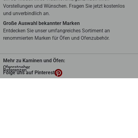
Vorstellungen und Wünschen. Fragen Sie jetzt kostenlos
und unverbindlich an.
Große Auswahl bekannter Marken
Entdecken Sie unser umfangreiches Sortiment an
renommierten Marken für Öfen und Ofenzubehör.
Mehr zu Kaminen und Öfen:
Ofenratgeber
Referenzen
Folge uns auf Pinterest
Über Primus
Seit 2003 verwirklicht Primus-Ofenshop Kaminträume. Als
Ofen-Online-Shop mit Handwerkerservice bieten wir
herstellerunabhängige Beratung, individuelle Planung per
Video-Call und Montage vor Ort.
mehr
Flexibel bezahlen: