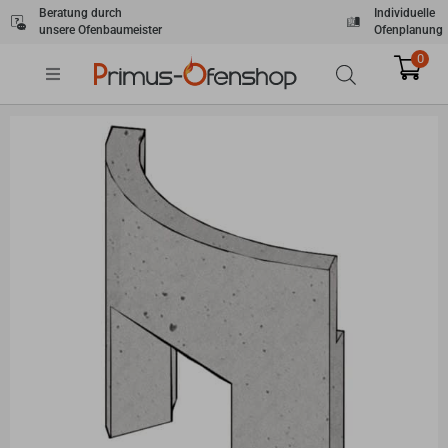
Zum
Beratung durch
Individuelle
unsere Ofenbaumeister
Ofenplanung
Inhalt
springen
0