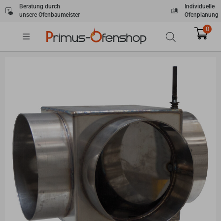
Zum
Beratung durch
Individuelle
unsere Ofenbaumeister
Ofenplanung
Inhalt
springen
0