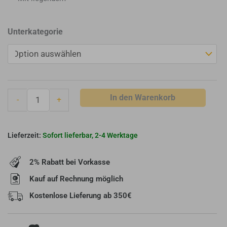
BRULA
Unterkategorie
Zweiwegerohr
verstellbare
Abgas-
Klappe
Menge
In den Warenkorb
-
+
Sofort lieferbar, 2-4 Werktage
2% Rabatt bei Vorkasse
Kauf auf Rechnung möglich
Kostenlose Lieferung ab 350€