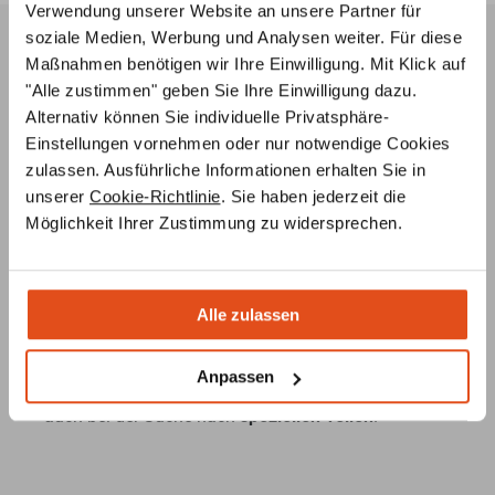
Verwendung unserer Website an unsere Partner für
soziale Medien, Werbung und Analysen weiter. Für diese
Maßnahmen benötigen wir Ihre Einwilligung. Mit Klick auf
Ofenplanung per Videokonferenz
"Alle zustimmen" geben Sie Ihre Einwilligung dazu.
Lassen Sie sich von unseren Ofenbauern ein
3D-Modell
Alternativ können Sie individuelle Privatsphäre-
Ihres Wunsch-Ofens erstellen – ganz
unverbindlich und
Einstellungen vornehmen oder nur notwendige Cookies
kostenlos
, nach Ihren Angaben und Vorstellungen.
zulassen. Ausführliche Informationen erhalten Sie in
unserer
Cookie-Richtlinie
. Sie haben jederzeit die
Individuelle Beratung
Möglichkeit Ihrer Zustimmung zu widersprechen.
Unsere
Ofenbauer
stehen Ihnen von der
Ideenentwicklung bis zur fachgerechten Installation
Ihres Ofens
jederzeit beratend
zur Seite
Alle zulassen
Ersatzteilservice
Unsere Ofenbauer
berate
n Sie umfassend zu
Anpassen
Ersatzteilen für Ihren Ofen oder Kamin und helfen Ihnen
auch bei der Suche nach
speziellen Teilen
.