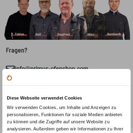
Fragen?
info@primus-ofenshop.com
Schreiben Sie uns eine Mail mit Ihrem Anliegen und
wir melden uns schnellstmöglich bei Ihnen.
0221 292 010 90
Diese Webseite verwendet Cookies
Gerne beraten wir Sie auch telefonisch:
Wir verwenden Cookies, um Inhalte und Anzeigen zu
Mo-Fr: 8:00 Uhr - 18.00 Uhr
personalisieren, Funktionen für soziale Medien anbieten
zu können und die Zugriffe auf unsere Website zu
analysieren. Außerdem geben wir Informationen zu Ihrer