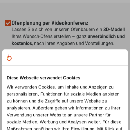
Ofenplanung per Videokonferenz
Lassen Sie sich von unseren Ofenbauern ein
3D-Modell
Ihres Wunsch-Ofens erstellen – ganz
unverbindlich und
kostenlos
, nach Ihren Angaben und Vorstellungen.
Individuelle Beratung
Unsere
Ofenbauer
stehen Ihnen von der
Ideenentwicklung bis zur fachgerechten Installation
Ihres Ofens
jederzeit beratend
zur Seite
Diese Webseite verwendet Cookies
Wir verwenden Cookies, um Inhalte und Anzeigen zu
Ersatzteilservice
personalisieren, Funktionen für soziale Medien anbieten
Unsere Ofenbauer
berate
n Sie umfassend zu
zu können und die Zugriffe auf unsere Website zu
Ersatzteilen für Ihren Ofen oder Kamin und helfen Ihnen
analysieren. Außerdem geben wir Informationen zu Ihrer
auch bei der Suche nach
speziellen Teilen
.
Verwendung unserer Website an unsere Partner für
soziale Medien, Werbung und Analysen weiter. Für diese
Maßnahmen benötigen wir Ihre Einwilligung. Mit Klick auf