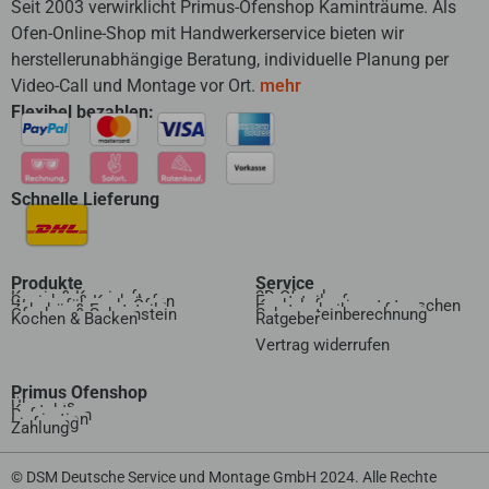
Seit 2003 verwirklicht Primus-Ofenshop Kaminträume. Als
Ofen-Online-Shop mit Handwerkerservice bieten wir
herstellerunabhängige Beratung, individuelle Planung per
Video-Call und Montage vor Ort.
mehr
Flexibel bezahlen:
Schnelle Lieferung
Produkte
Service
Kamin & Kaminofen
3D Ofenplanung
Speicher & Kachelofen
Ersatzteilanfrage
Wasserführende Öfen
Kachelofeneinsatz tauschen
Zubehör & Ersatzteile
Ersatzscheibenanfrage
Ofenbau & Schornstein
Schornsteinberechnung
Kochen & Backen
Ratgeber
Vertrag widerrufen​
Primus Ofenshop
Über uns
Kontakt
Referenzen
Inspiration
Lieferung
Zahlung
© DSM Deutsche Service und Montage GmbH 2024. Alle Rechte