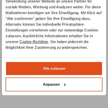
Verwendung unserer Website an unsere Partner für
soziale Medien, Werbung und Analysen weiter. Für diese
Maßnahmen benötigen wir Ihre Einwilligung. Mit Klick auf
Ofenplanung per Videokonferenz
"Alle zustimmen" geben Sie Ihre Einwilligung dazu.
Lassen Sie sich von unseren Ofenbauern ein
3D-Modell
Alternativ können Sie individuelle Privatsphäre-
Ihres Wunsch-Ofens erstellen – ganz
unverbindlich und
Einstellungen vornehmen oder nur notwendige Cookies
kostenlos
, nach Ihren Angaben und Vorstellungen.
zulassen. Ausführliche Informationen erhalten Sie in
unserer
Cookie-Richtlinie
. Sie haben jederzeit die
Individuelle Beratung
Möglichkeit Ihrer Zustimmung zu widersprechen.
Unsere
Ofenbauer
stehen Ihnen von der
Ideenentwicklung bis zur fachgerechten Installation
Ihres Ofens
jederzeit beratend
zur Seite
Alle zulassen
Ersatzteilservice
Unsere Ofenbauer
berate
n Sie umfassend zu
Ersatzteilen für Ihren Ofen oder Kamin und helfen Ihnen
Anpassen
auch bei der Suche nach
speziellen Teilen
.