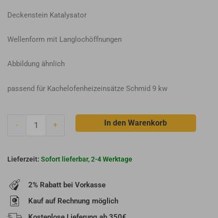
Deckenstein Katalysator
Wellenform mit Langlochöffnungen
Abbildung ähnlich
passend für Kachelofenheizeinsätze Schmid 9 kw
Schmid
In den Warenkorb
-
+
Deckenstein
für
alle
Sofort lieferbar, 2-4 Werktage
Modelle
SD
2% Rabatt bei Vorkasse
9
und
Kauf auf Rechnung möglich
SH
Kostenlose Lieferung ab 350€