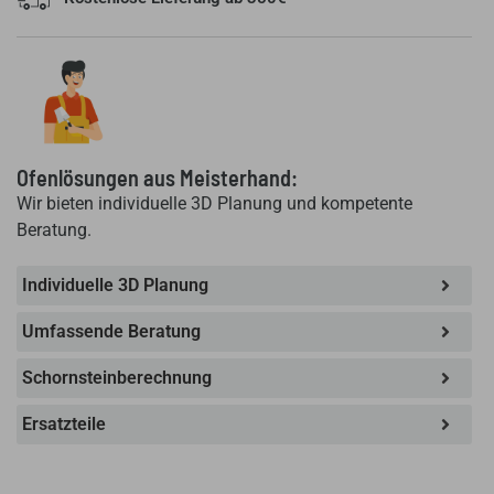
9
-
Wellensteinkatalysator
Feuerraumauskledung
-
Brennraumauskleidung
-
Ofenlösungen aus Meisterhand:
Maße:
Wir bieten individuelle 3D Planung und kompetente
385
Beratung.
x
295
Individuelle 3D Planung
x
Umfassende Beratung
105
mm
Schornsteinberechnung
Menge
Ersatzteile