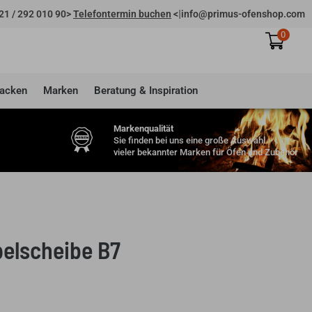
|
21 / 292 010 90
>
Telefontermin buchen
<
info@primus-ofenshop.com
0
acken
Marken
Beratung & Inspiration
Markenqualität
Sie finden bei uns eine große Auswahl
vieler bekannter Marken für Öfen und Zubehör
elscheibe B7