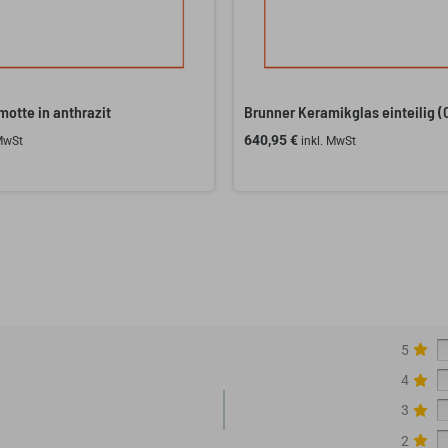
otte in anthrazit
Brunner Keramikglas einteilig (
640,95
€
 MwSt
inkl. MwSt
5
4
3
2