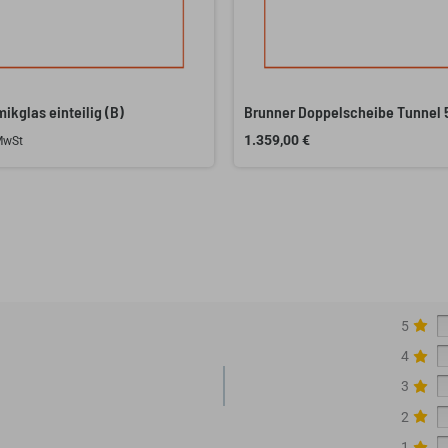
ikglas einteilig (B)
Brunner Doppelscheibe Tunnel 
1.359,00
€
 MwSt
5
4
3
2
1