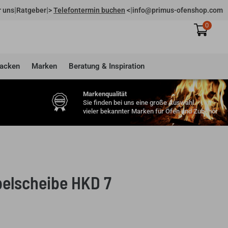
|
|
|
 uns
Ratgeber
>
Telefontermin buchen
<
info@primus-ofenshop.com
0
acken
Marken
Beratung & Inspiration
Markenqualität
Sie finden bei uns eine große Auswahl
vieler bekannter Marken für Öfen und Zubehör
elscheibe HKD 7