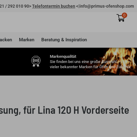
|
21 / 292 010 90
>
Telefontermin buchen
<
info@primus-ofenshop.com
0
acken
Marken
Beratung & Inspiration
Markenqualität
Sie finden bei uns eine große Auswahl
vieler bekannter Marken für Öfen und Zubehör
ung, für Lina 120 H Vorderseite