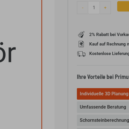
Doppelverglasung,
-
+
für
Lina
120
H
2% Rabatt bei Vorka
Vorderseite
Kauf auf Rechnung 
Menge
Kostenlose Lieferun
Ihre Vorteile bei Prim
Individuelle 3D Planung
Umfassende Beratung
Schornsteinberechnun