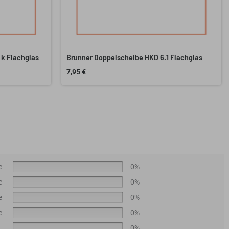
 k Flachglas
Brunner Doppelscheibe HKD 6.1 Flachglas
7,95
€
e
0%
e
0%
e
0%
e
0%
0%