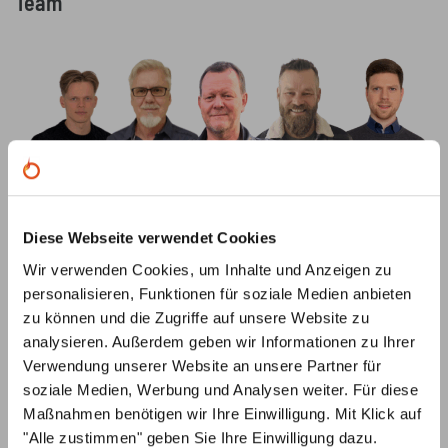
Team
Diese Webseite verwendet Cookies
Fragen?
Wir verwenden Cookies, um Inhalte und Anzeigen zu
personalisieren, Funktionen für soziale Medien anbieten
info@primus-ofenshop.com
zu können und die Zugriffe auf unsere Website zu
Schreiben Sie uns eine Mail mit Ihrem Anliegen und
analysieren. Außerdem geben wir Informationen zu Ihrer
wir melden uns schnellstmöglich bei Ihnen.
Verwendung unserer Website an unsere Partner für
soziale Medien, Werbung und Analysen weiter. Für diese
0221 292 010 90
Maßnahmen benötigen wir Ihre Einwilligung. Mit Klick auf
Gerne beraten wir Sie auch telefonisch:
"Alle zustimmen" geben Sie Ihre Einwilligung dazu.