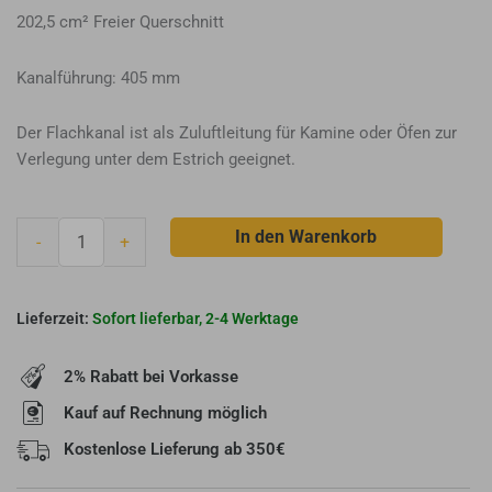
202,5 cm² Freier Querschnitt
Kanalführung: 405 mm
Der Flachkanal ist als Zuluftleitung für Kamine oder Öfen zur
Verlegung unter dem Estrich geeignet.
CB-
In den Warenkorb
-
+
tec
Adapter
Flachkanal
Sofort lieferbar, 2-4 Werktage
Abgang
gerade
2% Rabatt bei Vorkasse
Ø150
mm
Kauf auf Rechnung möglich
-
Kostenlose Lieferung ab 350€
Flachkanal