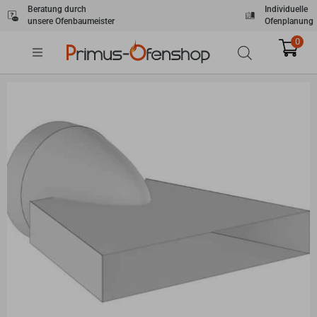
Zum
Beratung durch
Individuelle
unsere Ofenbaumeister
Ofenplanung
Inhalt
springen
0