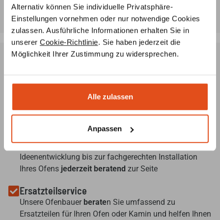
Mo-Fr: 8:00 Uhr - 18.00 Uhr
Alternativ können Sie individuelle Privatsphäre-
Einstellungen vornehmen oder nur notwendige Cookies
zulassen. Ausführliche Informationen erhalten Sie in
unserer
Cookie-Richtlinie
. Sie haben jederzeit die
Möglichkeit Ihrer Zustimmung zu widersprechen.
Ofenplanung per Videokonferenz
Lassen Sie sich von unseren Ofenbauern ein
3D-Modell
Alle zulassen
Ihres Wunsch-Ofens erstellen – ganz
unverbindlich und
kostenlos
, nach Ihren Angaben und Vorstellungen.
Anpassen
Individuelle Beratung
Unsere
Ofenbauer
stehen Ihnen von der
Ideenentwicklung bis zur fachgerechten Installation
Ihres Ofens
jederzeit beratend
zur Seite
Ersatzteilservice
Unsere Ofenbauer
berate
n Sie umfassend zu
Ersatzteilen für Ihren Ofen oder Kamin und helfen Ihnen