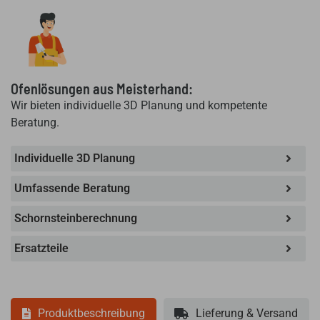
405
x
50
mm
-
202,5
Ofenlösungen aus Meisterhand:
cm²
Wir bieten individuelle 3D Planung und kompetente
Freier
Beratung.
Querschnitt
Menge
Individuelle 3D Planung
Umfassende Beratung
Schornsteinberechnung
Ersatzteile
Produktbeschreibung
Lieferung & Versand