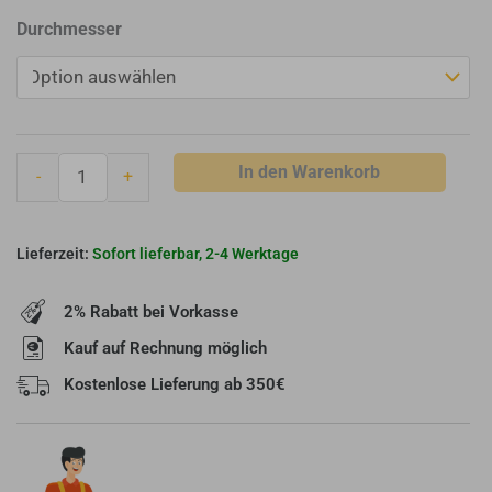
Jeremias
Durchmesser
DW
ECO
2.0
-
Schornstein-
In den Warenkorb
-
+
Wand-
Halterung
-
Sofort lieferbar, 2-4 Werktage
Deckenabstandshalter
50-
2% Rabatt bei Vorkasse
250
mm
Kauf auf Rechnung möglich
-
Kostenlose Lieferung ab 350€
Edesltahl
Menge