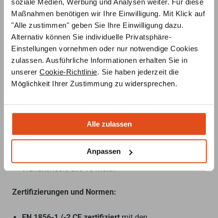
soziale Medien, Werbung und Analysen weiter. Für diese
Hochwertige Dämmung:
Homogene Dämmschale
Maßnahmen benötigen wir Ihre Einwilligung. Mit Klick auf
aus 25 mm fester Mineralwolle mit 120 kg/m³
"Alle zustimmen" geben Sie Ihre Einwilligung dazu.
garantierter Pressdichte, ohne Wärmebrücken
Alternativ können Sie individuelle Privatsphäre-
zwischen den Metallschalen.
Einstellungen vornehmen oder nur notwendige Cookies
Sicherheitsmerkmale:
Rußbrandbeständig bis 1000
zulassen. Ausführliche Informationen erhalten Sie in
°C, niedrige Temperatur am Außenmantel, freie
unserer
Cookie-Richtlinie
. Sie haben jederzeit die
Ausdehnung des Innenrohrs nach einem Rußbrand
Möglichkeit Ihrer Zustimmung zu widersprechen.
zur Gewährleistung der Beständigkeit.
Vielfältige Farbmöglichkeiten:
Außenmantel auf
Anfrage in allen RAL Farben erhältlich.
Spezialdichtung:
Für Überdruckbetrieb bis 200 Pa
Alle zulassen
und Abgastemperaturen bis 200 °C.
Flexibel und stabil:
3 Meter freistehend ab letztem
Anpassen
Wandhalter, Wandabstandshalter alle 4 Meter,
Wandkonsole alle 16 Meter.
Zertifizierungen und Normen:
EN 1856-1 /-2 CE zertifiziert
mit den