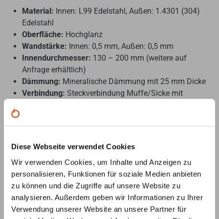
Material:
Innen: L99 Edelstahl, Außen: 1.4301 (304)
Edelstahl
Oberfläche:
Hochglanz
Wandstärke:
Innen: 0,5 mm, Außen: 0,5 mm
Innendurchmesser:
130 – 200 mm (weitere auf
Anfrage erhältlich)
Dämmung:
Mineralische Dämmung mit 25 mm Dicke
Verbindung:
Steckverbindung Muffe/Sicke mit
Klemmband
Klemmband:
Inklusive, 70 mm breit und versenkt
Besondere Merkmale:
Diese Webseite verwendet Cookies
Wir verwenden Cookies, um Inhalte und Anzeigen zu
Kondensat- und Gasdichte, polierte Schweißnähte
personalisieren, Funktionen für soziale Medien anbieten
25 Jahre Garantie
zu können und die Zugriffe auf unsere Website zu
Einfache Montage:
Steckverbindung mit Muffe/Sicke
analysieren. Außerdem geben wir Informationen zu Ihrer
und gesichert durch ein Klemmband für besseren Halt
Verwendung unserer Website an unsere Partner für
in waagrechten Verbindungsleitungen.