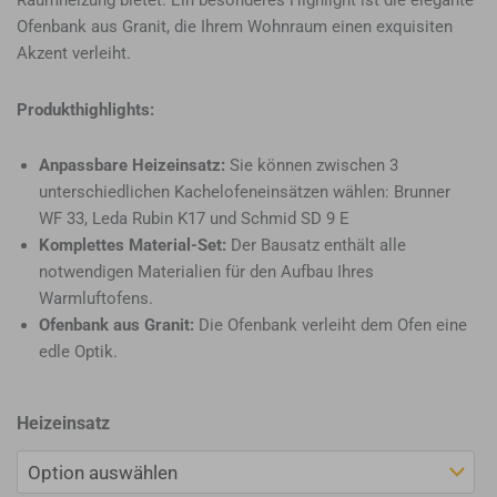
Raumheizung bietet. Ein besonderes Highlight ist die elegante
Ofenbank aus Granit, die Ihrem Wohnraum einen exquisiten
Akzent verleiht.
Produkthighlights:
Anpassbare Heizeinsatz:
Sie können zwischen 3
unterschiedlichen Kachelofeneinsätzen wählen: Brunner
WF 33, Leda Rubin K17 und Schmid SD 9 E
Komplettes Material-Set:
Der Bausatz enthält alle
notwendigen Materialien für den Aufbau Ihres
Warmluftofens.
Ofenbank aus Granit:
Die Ofenbank verleiht dem Ofen eine
edle Optik.
Warmluftofen
Heizeinsatz
Alpsee
Menge