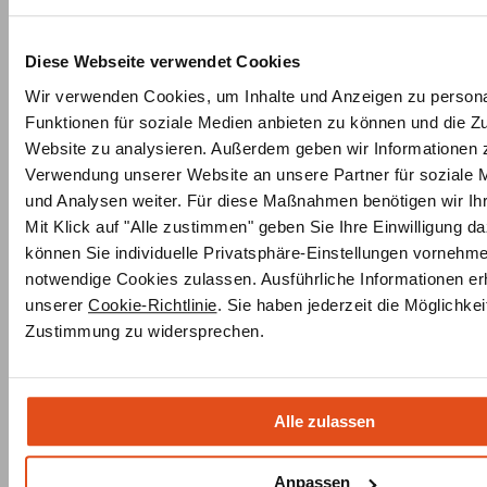
Bank umfassen:
Diese Webseite verwendet Cookies
Hergestellt aus 2cm dicken Granitplatten
Auf Gehrung gesägt und verklebt, um eine 8cm starke
Wir verwenden Cookies, um Inhalte und Anzeigen zu persona
Optik zu erzeugen
Funktionen für soziale Medien anbieten zu können und die Zu
Bestehend aus 2 Teilen, die zusammengesetzt
Website zu analysieren. Außerdem geben wir Informationen z
werden
Verwendung unserer Website an unsere Partner für soziale
Standardausführung in Nero Impala,
andere
und Analysen weiter. Für diese Maßnahmen benötigen wir Ihre
Ausführungen
können auf Anfrage bestellt werden
Mit Klick auf "Alle zustimmen" geben Sie Ihre Einwilligung da
können Sie individuelle Privatsphäre-Einstellungen vornehm
Ob Sie einen kuscheligen Raum zum Entspannen oder
notwendige Cookies zulassen. Ausführliche Informationen erh
eine effiziente Heizquelle suchen, der Warmluftofen
unserer
Cookie-Richtlinie
. Sie haben jederzeit die Möglichkeit
Alpsee Materialbausatz bietet Ihnen die Möglichkeit,
Zustimmung zu widersprechen.
Ihren perfekten Ofen selbst zu gestalten. Der
Warmluftofen Alpsee bietet eine Kombination aus
Effizienz, Sicherheit und Komfort und ist damit eine
Alle zulassen
ideale Wahl für Ihr Zuhause.
Anpassen