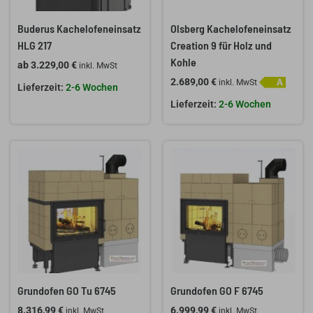
Buderus Kachelofeneinsatz
Olsberg Kachelofeneinsatz
HLG 217
Creation 9 für Holz und
Kohle
ab
3.229,00
€
inkl. MwSt
2.689,00
€
inkl. MwSt
2-6 Wochen
2-6 Wochen
Grundofen GO Tu 6745
Grundofen GO F 6745
8.316,99
€
6.999,99
€
inkl. MwSt
inkl. MwSt