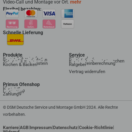
Video-Call und Montage vor Ort.
mehr
Flexibel bezahlen:
Schnelle Lieferung
Produkte
Service
Kamin & Kaminofen
3D Ofenplanung
Speicher & Kachelofen
Ersatzteilanfrage
Wasserführende Öfen
Kachelofeneinsatz tauschen
Zubehör & Ersatzteile
Ersatzscheibenanfrage
Ofenbau & Schornstein
Schornsteinberechnung
Kochen & Backen
Ratgeber
Vertrag widerrufen​
Primus Ofenshop
Über uns
Kontakt
Referenzen
Inspiration
Lieferung
Zahlung
© DSM Deutsche Service und Montage GmbH 2024. Alle Rechte
vorbehalten.
|
|
|
|
|
Karriere
AGB
Impressum
Datenschutz
Cookie-Richtlinie
Widerruf