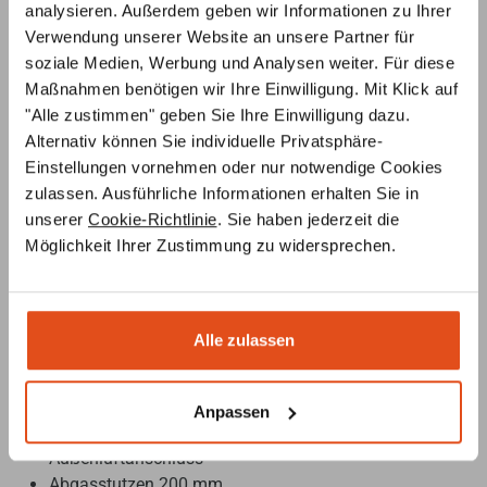
analysieren. Außerdem geben wir Informationen zu Ihrer
Der Basispreis gilt für die Standardausführung inkl.
Verwendung unserer Website an unsere Partner für
Schamottesatz und Abgaskuppel für Lieferung frei
soziale Medien, Werbung und Analysen weiter. Für diese
Haus. Weitere zusätzliche Extras und nützliches
Maßnahmen benötigen wir Ihre Einwilligung. Mit Klick auf
Zubehör können Sie unter „Zubehör“ auswählen. Ein
"Alle zustimmen" geben Sie Ihre Einwilligung dazu.
Schornsteinanschluss mit
Alternativ können Sie individuelle Privatsphäre-
Fachunternehmerbescheinigung kann auf Anfrage
Einstellungen vornehmen oder nur notwendige Cookies
ebenfalls dazu gebucht werden. Details dazu finden Sie
zulassen. Ausführliche Informationen erhalten Sie in
weiter unten.
unserer
Cookie-Richtlinie
. Sie haben jederzeit die
Möglichkeit Ihrer Zustimmung zu widersprechen.
Lieferumfang:
Kamineinsatz wie Abbildung
Alle zulassen
Schiebetür Türmaß ca. (B/H) 670 x 800 mm
Kaminglas Einfachglas
Kaminfüße verstellbar
Anpassen
Scheibenluftspülung
Außenluftanschluss
Abgasstutzen 200 mm