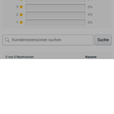
3
0%
2
0%
1
0%
Suche
0 von 0 Rezensionen
Leider entsprechen keine Rezensionen Ihrer aktuellen
Auswahl
Wir sind für Sie da:
info@primus-ofenshop.com
Telefontermin buchen
0221 292 010 90 (8:30 - 17:30 Uhr)