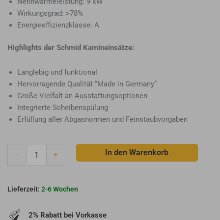
Nennwärmeleistung: 9 kW
Wirkungsgrad: >78%
Energieeffizienzklasse: A
Highlights der Schmid Kamineinsätze:
Langlebig und funktional
Hervorragende Qualität “Made in Germany“
Große Vielfalt an Ausstattungsoptionen
Integrierte Scheibenspülung
Erfüllung aller Abgasnormen und Feinstaubvorgaben
Schmid
In den Warenkorb
-
+
Kamineinsatz
Lina
67/80
2-6 Wochen
h
Menge
2% Rabatt bei Vorkasse