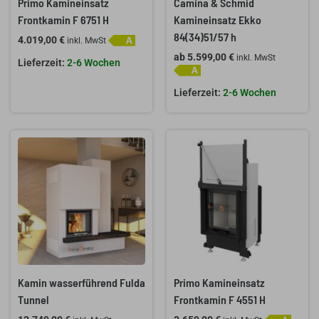
Primo Kamineinsatz
Camina & Schmid
Frontkamin F 6751 H
Kamineinsatz Ekko
84(34)51/57 h
4.019,00
€
inkl. MwSt
ab
5.599,00
€
inkl. MwSt
2-6 Wochen
2-6 Wochen
Kamin wasserführend Fulda
Primo Kamineinsatz
Tunnel
Frontkamin F 4551 H