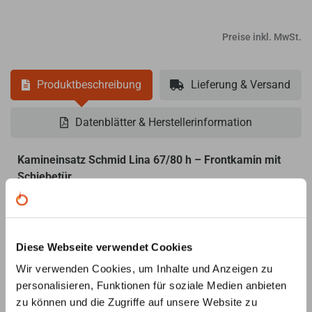
Preise inkl. MwSt.
Produktbeschreibung
Lieferung & Versand
Datenblätter & Herstellerinformation
Kamineinsatz Schmid Lina 67/80 h – Frontkamin mit
Schiebetür
Kamineinsatz in Premiumqualität: ausgereifte Technik,
robustes Material und tadellose Verarbeitung.
Der Kamineinsatz erfüllt alle gesetzlichen Abgasnormen
Diese Webseite verwendet Cookies
und Feinstaubvorgaben (Österreich, Schweiz und
Wir verwenden Cookies, um Inhalte und Anzeigen zu
Deutschland / Bundesimmissionsschutzverordnung
personalisieren, Funktionen für soziale Medien anbieten
BImSchV 2. Stufe) und hat eine Garantie von 5 Jahren.
zu können und die Zugriffe auf unsere Website zu