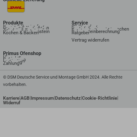
Produkte
Service
Kamin & Kaminofen
3D Ofenplanung
Speicher & Kachelofen
Ersatzteilanfrage
Wasserführende Öfen
Kachelofeneinsatz tauschen
Zubehör & Ersatzteile
Ersatzscheibenanfrage
Ofenbau & Schornstein
Schornsteinberechnung
Kochen & Backen
Ratgeber
Vertrag widerrufen​
Primus Ofenshop
Über uns
Kontakt
Referenzen
Inspiration
Lieferung
Zahlung
© DSM Deutsche Service und Montage GmbH 2024. Alle Rechte
vorbehalten.
|
|
|
|
|
Karriere
AGB
Impressum
Datenschutz
Cookie-Richtlinie
Widerruf