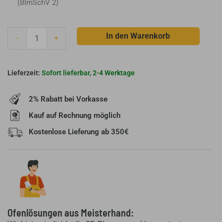
(BImSchV 2)
Primo
In den Warenkorb
-
+
Kamineinsatz
Panoramakamin
P
Sofort lieferbar, 2-4 Werktage
45/34/51
H
2% Rabatt bei Vorkasse
Menge
Kauf auf Rechnung möglich
Kostenlose Lieferung ab 350€
Ofenlösungen aus Meisterhand: