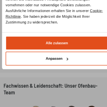
selbstreinigend
vornehmen oder nur notwendige Cookies zulassen.
Durchmesser Außenluftanschluss
Ausführliche Informationen erhalten Sie in unserer
Cookie-
(Verbrennungsluftstutzen) 125 mm
Richtlinie
. Sie haben jederzeit die Möglichkeit Ihrer
Durchmesser Abgasstutzen 180 mm
Zustimmung zu widersprechen.
Aschekasten mit Rostabdeckung
höhenverstellbare Füße
Ausmauerung Schamotte
Bauart 1 (selbstschließende Tür)
Alle zulassen
Lieferung auf Palette frei Haus
Zulassungen in Deutschland, Österreich und Schweiz
(BimschV2,15 A B-VG, LRV)
Anpassen
Fachwissen & Leidenschaft: Unser Ofenbau-
Team