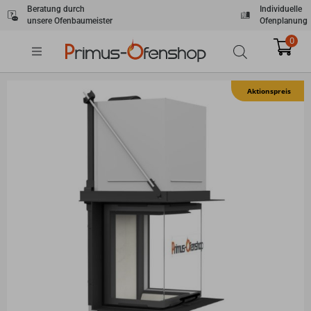
Zum
Beratung durch
Individuelle
unsere Ofenbaumeister
Ofenplanung
Inhalt
springen
0
Aktionspreis