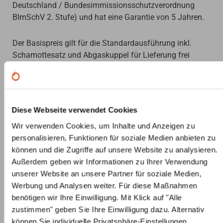
Deutschland / Bundesimmissionsschutzverordnung
BImSchV 2. Stufe) und hat eine Garantie von 5 Jahren.
Der Basispreis gilt für die Standardausführung inkl.
Schamottesatz und Abgaskuppel für Lieferung frei
Haus. Weitere zusätzliche Extras und nützliches
Zubehör können Sie unter „Zubehör“ auswählen. Ein
Schornsteinanschluss mit
Fachunternehmerbescheinigung kann auf Anfrage
Diese Webseite verwendet Cookies
ebenfalls dazu gebucht werden. Details dazu finden Sie
Wir verwenden Cookies, um Inhalte und Anzeigen zu
weiter unten.
personalisieren, Funktionen für soziale Medien anbieten zu
können und die Zugriffe auf unsere Website zu analysieren.
Lieferumfang Primo Panoramakamin
P 45/34/51
Außerdem geben wir Informationen zu Ihrer Verwendung
H
:
unserer Website an unsere Partner für soziale Medien,
Kamineinsatz wie Abbildung
Werbung und Analysen weiter. Für diese Maßnahmen
Schiebetür Türmaß ca. mm (B/T/H) 450x340x510
benötigen wir Ihre Einwilligung. Mit Klick auf "Alle
mm
zustimmen" geben Sie Ihre Einwilligung dazu. Alternativ
Keramikglas Einfachglas schwarz gerändert und
können Sie individuelle Privatsphäre-Einstellungen