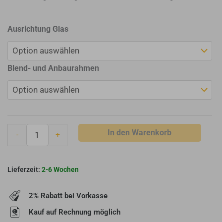
Brunner
Ausrichtung Glas
Kamineinsatz
wasserführend
Kamin-
Blend- und Anbaurahmen
Kessel
Eck
42/57/30
Menge
In den Warenkorb
-
+
2-6 Wochen
2% Rabatt bei Vorkasse
Kauf auf Rechnung möglich