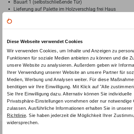
Bauart 1 (selbstschließende Tür)
Lieferung auf Palette im Holzverschlag frei Haus
Leistungsumfang Schornsteinanschluss:
Anschluss am vorhandenen Schornstein erstellen
Diese Webseite verwendet Cookies
Kamineinsatz ausrichten und positionieren
Wir verwenden Cookies, um Inhalte und Anzeigen zu persona
Erstellen Rauchrohrverbindung von Kamineinsatz zu
Funktionen für soziale Medien anbieten zu können und die Zug
Schornstein (Rauchrohrset bestellen)
unsere Website zu analysieren. Außerdem geben wir Informa
Erstellen Verbrennungsluftanschluss an vorhandenen
Ihrer Verwendung unserer Website an unsere Partner für soz
Luftkanal oder LAS-Schornstein
Medien, Werbung und Analysen weiter. Für diese Maßnahm
Schornsteinberechnung falls erforderlich
benötigen wir Ihre Einwilligung. Mit Klick auf "Alle zustimme
Funktionskontrolle
Sie Ihre Einwilligung dazu. Alternativ können Sie individuelle
Fachunternehmerbestätigung
Privatsphäre-Einstellungen vornehmen oder nur notwendige
zulassen. Ausführliche Informationen erhalten Sie in unserer
Richtlinie
. Sie haben jederzeit die Möglichkeit Ihrer Zustimm
widersprechen.
Fachwissen & Leidenschaft: Unser Ofenbau-