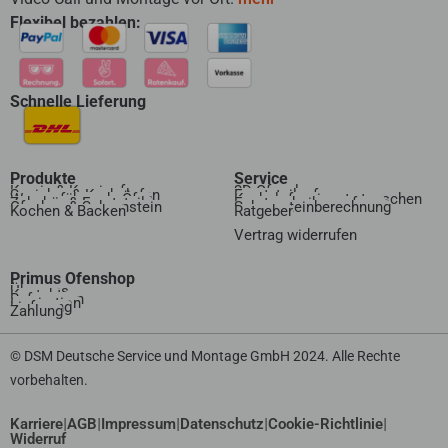
Flexibel bezahlen:
Schnelle Lieferung
Produkte
Service
Kamin & Kaminofen
3D Ofenplanung
Speicher & Kachelofen
Ersatzteilanfrage
Wasserführende Öfen
Kachelofeneinsatz tauschen
Zubehör & Ersatzteile
Ersatzscheibenanfrage
Ofenbau & Schornstein
Schornsteinberechnung
Kochen & Backen
Ratgeber
Vertrag widerrufen​
Primus Ofenshop
Über uns
Kontakt
Referenzen
Inspiration
Lieferung
Zahlung
© DSM Deutsche Service und Montage GmbH 2024. Alle Rechte
vorbehalten.
|
|
|
|
|
Karriere
AGB
Impressum
Datenschutz
Cookie-Richtlinie
Widerruf