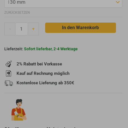
ECO
2.0
ZURÜCKSETZEN
-
Grundplatte
In den Warenkorb
-
+
für
Zwischenstütze
-
Sofort lieferbar, 2-4 Werktage
Schornsteinstütze
Menge
2% Rabatt bei Vorkasse
Kauf auf Rechnung möglich
Kostenlose Lieferung ab 350€