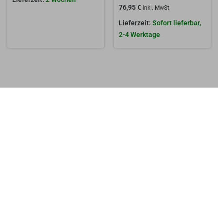
76,95
€
inkl. MwSt
Sofort lieferbar,
2-4 Werktage
Das sagen unsere Kunden
0,0
Basierend auf 0 Rezensionen