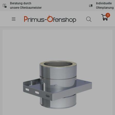
Zum
Beratung durch
Individuelle
unsere Ofenbaumeister
Ofenplanung
Inhalt
springen
0