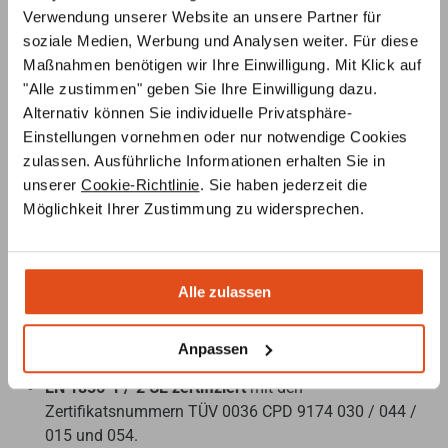
Verwendung unserer Website an unsere Partner für
zwischen den Metallschalen.
soziale Medien, Werbung und Analysen weiter. Für diese
Sicherheitsmerkmale:
Rußbrandbeständig bis 1000
Maßnahmen benötigen wir Ihre Einwilligung. Mit Klick auf
°C, niedrige Temperatur am Außenmantel, freie
"Alle zustimmen" geben Sie Ihre Einwilligung dazu.
Ausdehnung des Innenrohrs nach einem Rußbrand
Alternativ können Sie individuelle Privatsphäre-
zur Gewährleistung der Beständigkeit.
Einstellungen vornehmen oder nur notwendige Cookies
Vielfältige Farbmöglichkeiten:
Außenmantel auf
zulassen. Ausführliche Informationen erhalten Sie in
Anfrage in allen RAL Farben erhältlich.
unserer
Cookie-Richtlinie
. Sie haben jederzeit die
Spezialdichtung:
Für Überdruckbetrieb bis 200 Pa
Möglichkeit Ihrer Zustimmung zu widersprechen.
und Abgastemperaturen bis 200 °C.
Flexibel und stabil:
3 Meter freistehend ab letztem
Wandhalter, Wandabstandshalter alle 4 Meter,
Wandkonsole alle 16 Meter.
Alle zulassen
Zertifizierungen und Normen:
Anpassen
EN 1856-1 /-2 CE zertifiziert
mit den
Zertifikatsnummern TÜV 0036 CPD 9174 030 / 044 /
015 und 054.