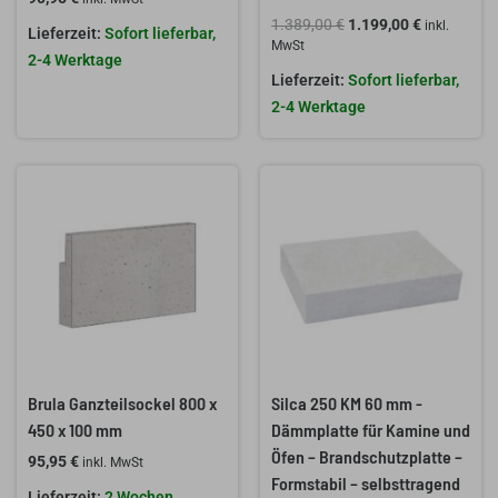
1.389,00
€
1.199,00
€
inkl.
Sofort lieferbar,
MwSt
2-4 Werktage
Sofort lieferbar,
2-4 Werktage
Brula Ganzteilsockel 800 x
Silca 250 KM 60 mm -
450 x 100 mm
Dämmplatte für Kamine und
Öfen – Brandschutzplatte –
95,95
€
inkl. MwSt
Formstabil – selbsttragend
2 Wochen