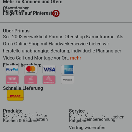
Mehr zu Kaminen und Öfen:
Ofenratgeber
Referenzen
Folge uns auf Pinterest
Über Primus
Seit 2003 verwirklicht Primus-Ofenshop Kaminträume. Als
Ofen-Online-Shop mit Handwerkerservice bieten wir
herstellerunabhängige Beratung, individuelle Planung per
Video-Call und Montage vor Ort.
mehr
Flexibel bezahlen:
Schnelle Lieferung
Produkte
Service
Kamin & Kaminofen
3D Ofenplanung
Speicher & Kachelofen
Ersatzteilanfrage
Wasserführende Öfen
Kachelofeneinsatz tauschen
Zubehör & Ersatzteile
Ersatzscheibenanfrage
Ofenbau & Schornstein
Schornsteinberechnung
Kochen & Backen
Ratgeber
Vertrag widerrufen​