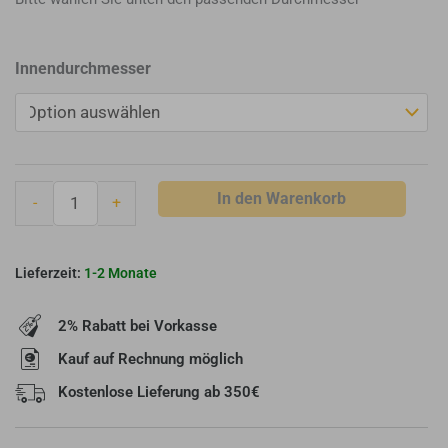
Muldenthaler
Innendurchmesser
Rauchrohrbogen
0-
135°
drehbar
mit
In den Warenkorb
-
+
Türen
Menge
1-2 Monate
2% Rabatt bei Vorkasse
Kauf auf Rechnung möglich
Kostenlose Lieferung ab 350€