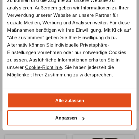
zu können und die Zugriffe auf unsere Website zu
Ihres Wunsch-Ofens erstellen – ganz
unverbindlich und
analysieren. Außerdem geben wir Informationen zu Ihrer
kostenlos
, nach Ihren Angaben und Vorstellungen.
Verwendung unserer Website an unsere Partner für
Individuelle Beratung
soziale Medien, Werbung und Analysen weiter. Für diese
Maßnahmen benötigen wir Ihre Einwilligung. Mit Klick auf
Unsere
Ofenbauer
stehen Ihnen von der
"Alle zustimmen" geben Sie Ihre Einwilligung dazu.
Ideenentwicklung bis zur fachgerechten Installation
Alternativ können Sie individuelle Privatsphäre-
Ihres Ofens
jederzeit beratend
zur Seite
Einstellungen vornehmen oder nur notwendige Cookies
Ersatzteilservice
zulassen. Ausführliche Informationen erhalten Sie in
Unsere Ofenbauer
berate
n Sie umfassend zu
unserer
Cookie-Richtlinie
. Sie haben jederzeit die
Ersatzteilen für Ihren Ofen oder Kamin und helfen Ihnen
Möglichkeit Ihrer Zustimmung zu widersprechen.
auch bei der Suche nach
speziellen Teilen
.
Alle zulassen
Anpassen
Ähnliche Produkte