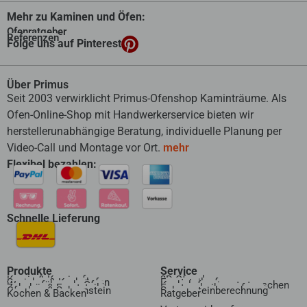
Mehr zu Kaminen und Öfen:
Ofenratgeber
Referenzen
Folge uns auf Pinterest
Über Primus
Seit 2003 verwirklicht Primus-Ofenshop Kaminträume. Als
Ofen-Online-Shop mit Handwerkerservice bieten wir
herstellerunabhängige Beratung, individuelle Planung per
Video-Call und Montage vor Ort.
mehr
Flexibel bezahlen:
Schnelle Lieferung
Produkte
Service
Kamin & Kaminofen
3D Ofenplanung
Speicher & Kachelofen
Ersatzteilanfrage
Wasserführende Öfen
Kachelofeneinsatz tauschen
Zubehör & Ersatzteile
Ersatzscheibenanfrage
Ofenbau & Schornstein
Schornsteinberechnung
Kochen & Backen
Ratgeber