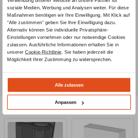
Verwendung unserer Website an unsere Partner für
Individuelle Beratung
soziale Medien, Werbung und Analysen weiter. Für diese
Maßnahmen benötigen wir Ihre Einwilligung. Mit Klick auf
Unsere
Ofenbauer
stehen Ihnen von der
"Alle zustimmen" geben Sie Ihre Einwilligung dazu.
Ideenentwicklung bis zur fachgerechten Installation
Alternativ können Sie individuelle Privatsphäre-
Ihres Ofens
jederzeit beratend
zur Seite
Einstellungen vornehmen oder nur notwendige Cookies
Ersatzteilservice
zulassen. Ausführliche Informationen erhalten Sie in
Unsere Ofenbauer
berate
n Sie umfassend zu
unserer
Cookie-Richtlinie
. Sie haben jederzeit die
Ersatzteilen für Ihren Ofen oder Kamin und helfen Ihnen
Möglichkeit Ihrer Zustimmung zu widersprechen.
auch bei der Suche nach
speziellen Teilen
.
Alle zulassen
Anpassen
Ähnliche Produkte