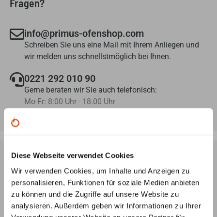
Fragen?
info@primus-ofenshop.com
Schreiben Sie uns eine Mail mit Ihrem Anliegen und
wir melden uns schnellstmöglich bei Ihnen.
0221 292 010 90
Gerne beraten wir Sie auch telefonisch:
Mo-Fr: 8:00 Uhr - 18.00 Uhr
Diese Webseite verwendet Cookies
Wir verwenden Cookies, um Inhalte und Anzeigen zu
Ofenplanung per Videokonferenz
personalisieren, Funktionen für soziale Medien anbieten
Lassen Sie sich von unseren Ofenbauern ein
3D-Modell
zu können und die Zugriffe auf unsere Website zu
Ihres Wunsch-Ofens erstellen – ganz
unverbindlich und
analysieren. Außerdem geben wir Informationen zu Ihrer
kostenlos
, nach Ihren Angaben und Vorstellungen.