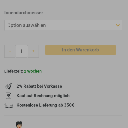
Muldenthaler
Innendurchmesser
Rohr
mit
Drosselklappe
und
Vierkant
In den Warenkorb
-
+
8x8
mit
Anschlag
2 Wochen
Menge
2% Rabatt bei Vorkasse
Kauf auf Rechnung möglich
Kostenlose Lieferung ab 350€