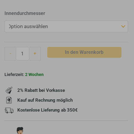
Muldenthaler
Innendurchmesser
Tele-
Rohr
mit
Feststellring
400
In den Warenkorb
-
+
mm
lang
schwarz
2 Wochen
Menge
2% Rabatt bei Vorkasse
Kauf auf Rechnung möglich
Kostenlose Lieferung ab 350€