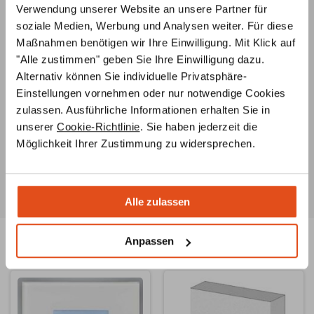
Verwendung unserer Website an unsere Partner für
Individuelle Beratung
soziale Medien, Werbung und Analysen weiter. Für diese
Unsere
Ofenbauer
stehen Ihnen von der
Maßnahmen benötigen wir Ihre Einwilligung. Mit Klick auf
Ideenentwicklung bis zur fachgerechten Installation
"Alle zustimmen" geben Sie Ihre Einwilligung dazu.
Ihres Ofens
jederzeit beratend
zur Seite
Alternativ können Sie individuelle Privatsphäre-
Einstellungen vornehmen oder nur notwendige Cookies
Ersatzteilservice
zulassen. Ausführliche Informationen erhalten Sie in
Unsere Ofenbauer
berate
n Sie umfassend zu
unserer
Cookie-Richtlinie
. Sie haben jederzeit die
Ersatzteilen für Ihren Ofen oder Kamin und helfen Ihnen
Möglichkeit Ihrer Zustimmung zu widersprechen.
auch bei der Suche nach
speziellen Teilen
.
Alle zulassen
Anpassen
Ähnliche Produkte