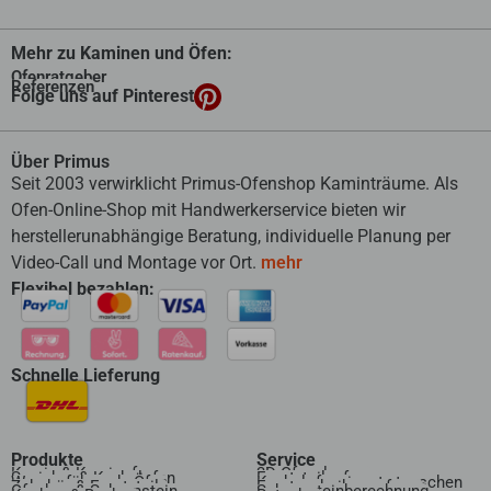
Mehr zu Kaminen und Öfen:
Ofenratgeber
Referenzen
Folge uns auf Pinterest
Über Primus
Seit 2003 verwirklicht Primus-Ofenshop Kaminträume. Als
Ofen-Online-Shop mit Handwerkerservice bieten wir
herstellerunabhängige Beratung, individuelle Planung per
Video-Call und Montage vor Ort.
mehr
Flexibel bezahlen:
Schnelle Lieferung
Produkte
Service
Kamin & Kaminofen
3D Ofenplanung
Speicher & Kachelofen
Ersatzteilanfrage
Wasserführende Öfen
Kachelofeneinsatz tauschen
Zubehör & Ersatzteile
Ersatzscheibenanfrage