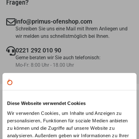
Fragen?
info@primus-ofenshop.com
Schreiben Sie uns eine Mail mit Ihrem Anliegen und
wir melden uns schnellstmöglich bei Ihnen.
0221 292 010 90
Gerne beraten wir Sie auch telefonisch:
Mo-Fr: 8:00 Uhr - 18.00 Uhr
Diese Webseite verwendet Cookies
Ofenplanung per Videokonferenz
Wir verwenden Cookies, um Inhalte und Anzeigen zu
Lassen Sie sich von unseren Ofenbauern ein
3D-Modell
personalisieren, Funktionen für soziale Medien anbieten
Ihres Wunsch-Ofens erstellen – ganz
unverbindlich und
zu können und die Zugriffe auf unsere Website zu
kostenlos
, nach Ihren Angaben und Vorstellungen.
analysieren. Außerdem geben wir Informationen zu Ihrer