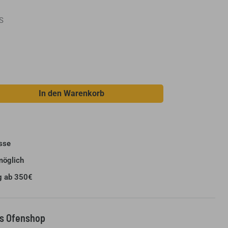
S
In den Warenkorb
sse
möglich
g ab 350€
us Ofenshop