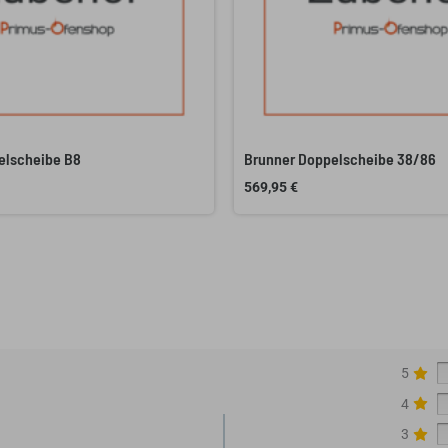
elscheibe B8
Brunner Doppelscheibe 38/86
569,95
€
5
4
3