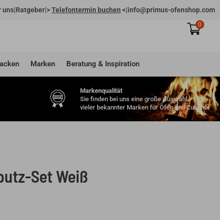
|
|
|
 uns
Ratgeber
>
Telefontermin buchen
<
info@primus-ofenshop.com
0
acken
Marken
Beratung & Inspiration
Markenqualität
Sie finden bei uns eine große Auswahl
vieler bekannter Marken für Öfen und Zubehör
putz-Set Weiß