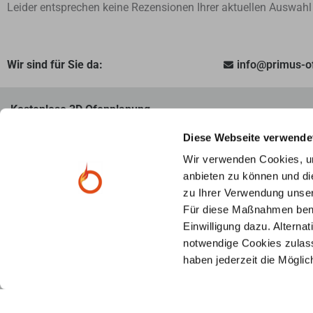
Leider entsprechen keine Rezensionen Ihrer aktuellen Auswahl
Wir sind für Sie da:
info@primus-
Kostenlose 3D Ofenplanung
Unsere Ofenexperten beraten Sie per Videocall und erstellen 
Diese Webseite verwende
Vorstellungen und Wünschen. Fragen Sie jetzt kostenlos und 
Wir verwenden Cookies, um
anbieten zu können und di
zu Ihrer Verwendung unser
Mehr zu Kaminen und Öfen:
Für diese Maßnahmen benöti
Einwilligung dazu. Alterna
notwendige Cookies zulass
Über Primus
haben jederzeit die Mögli
Seit 2003 verwirklicht Primus-Ofenshop Kaminträume. Als Ofen-
Shop mit Handwerkerservice bieten wir herstellerunabhängige B
individuelle Planung per Video-Call und Montage vor Ort.
mehr