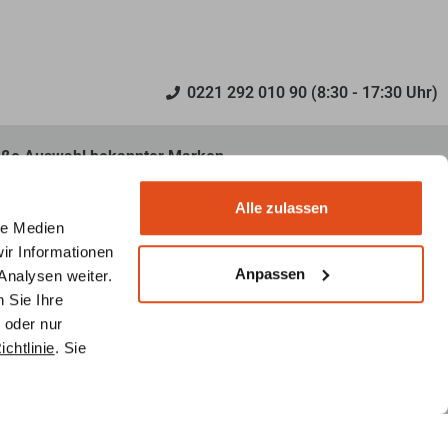
0221 292 010 90 (8:30 - 17:30 Uhr)
ße Auswahl bekannter Marken
decken Sie unser umfangreiches Sortiment an renommierten
ken für Öfen und Ofenzubehör.
Alle zulassen
le Medien
ir Informationen
Anpassen
Analysen weiter.
Folge uns auf Pinterest
 Sie Ihre
 oder nur
chtlinie
. Sie
Primus Ofenshop
nung
Über uns
nfrage
Kontakt
insatz tauschen
Referenzen
ibenanfrage
Inspiration
nberechnung
Lieferung