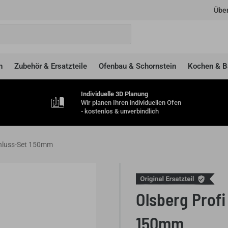
Über
n
Zubehör & Ersatzteile
Ofenbau & Schornstein
Kochen & B
Individuelle 3D Planung
Wir planen Ihren individuellen Ofen
- kostenlos & unverbindlich
chluss-Set 150mm
Olsberg Prof
150mm