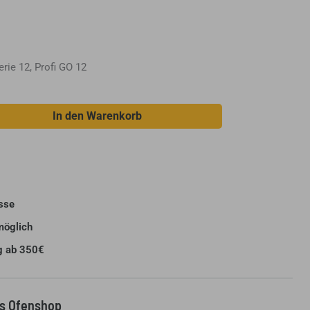
Serie 12, Profi GO 12
In den Warenkorb
sse
möglich
g ab 350€
us Ofenshop