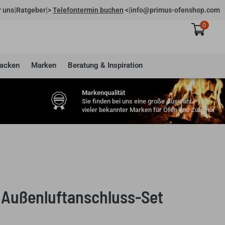
|
|
|
 uns
Ratgeber
>
Telefontermin buchen
<
info@primus-ofenshop.com
0
acken
Marken
Beratung & Inspiration
Markenqualität
Sie finden bei uns eine große Auswahl
vieler bekannter Marken für Öfen und Zubehör
i Außenluftanschluss-Set