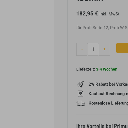
182,95
€
inkl. MwSt
für Profi-Serie 12, Profi W-
Olsberg
-
+
Profi
Außenluftanschluss-
Set
3-4 Wochen
150mm
Menge
2% Rabatt bei Vorka
Kauf auf Rechnung 
Kostenlose Lieferun
Ihre Vorteile bei Prim