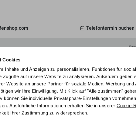
ofenshop.com
Telefontermin buchen
Gro
ein 3D-Modell Ihres Traumofens, ganz nach Ihren
Ent
t Cookies
unverbindlich an.
Mar
 Inhalte und Anzeigen zu personalisieren, Funktionen für sozia
e Zugriffe auf unsere Website zu analysieren. Außerdem geben w
er Website an unsere Partner für soziale Medien, Werbung und 
Ofenratgeber
Referenzen
gen wir Ihre Einwilligung. Mit Klick auf "Alle zustimmen" geben
tiv können Sie individuelle Privatsphäre-Einstellungen vornehmen
en. Ausführliche Informationen erhalten Sie in unserer
Cookie-Ri
chkeit Ihrer Zustimmung zu widersprechen.
Produkte
Service
Online-
Kamin & Kaminofen
3D Ofenpla
Speicher & Kachelofen
Ersatzteila
eratung,
Wasserführende Öfen
Kachelofene
Zubehör & Ersatzteile
Ersatzsche
Ofenbau & Schornstein
Schornstei