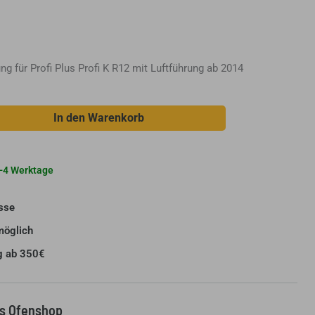
g für Profi Plus Profi K R12 mit Luftführung ab 2014
In den Warenkorb
 2-4 Werktage
sse
möglich
g ab 350€
us Ofenshop