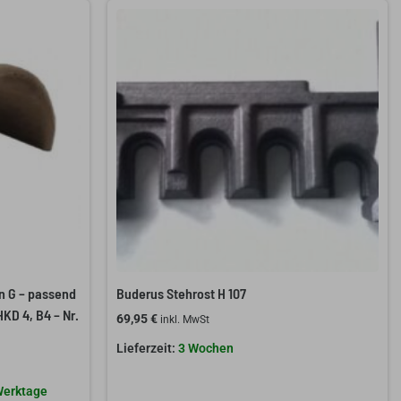
n G – passend
Buderus Stehrost H 107
KD 4, B4 – Nr.
69,95
€
inkl. MwSt
3 Wochen
 Werktage