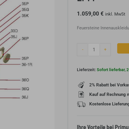
1.059,00
€
inkl. MwSt
Feuersteine Innenauskleidun
Olsberg
-
+
Schamotte-
Set
Profi
Sofort lieferbar,
Plus
Profi
2% Rabatt bei Vorka
K
R12
Kauf auf Rechnung 
LF14
Kostenlose Lieferun
Menge
Ihre Vorteile bei Prim