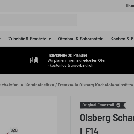
Über
n
Zubehör & Ersatzteile
Ofenbau & Schornstein
Kochen & B
Individuelle 3D Planung
Wir planen Ihren individuellen Ofen
- kostenlos & unverbindlich
Kachelofen- u. Kamineinsätze
/
Ersatzteile Olsberg Kachelofeneinsätze
Olsberg Scham
LF14