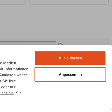
0%
0%
Alle zulassen
0%
le Medien
0%
ir Informationen
Anpassen
0%
Analysen weiter.
 Sie Ihre
 oder nur
Suche
chtlinie
. Sie