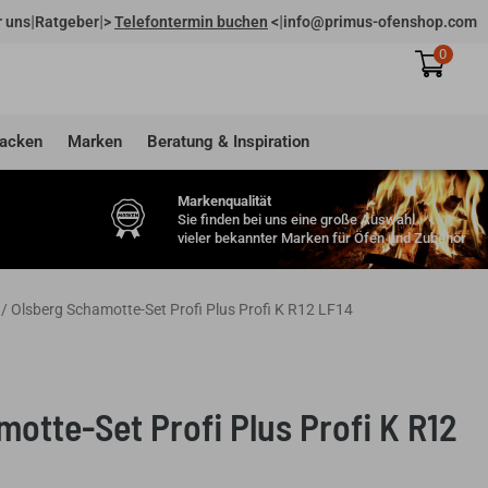
|
|
|
 uns
Ratgeber
>
Telefontermin buchen
<
info@primus-ofenshop.com
0
acken
Marken
Beratung & Inspiration
Markenqualität
Sie finden bei uns eine große Auswahl
vieler bekannter Marken für Öfen und Zubehör
/ Olsberg Schamotte-Set Profi Plus Profi K R12 LF14
otte-Set Profi Plus Profi K R12