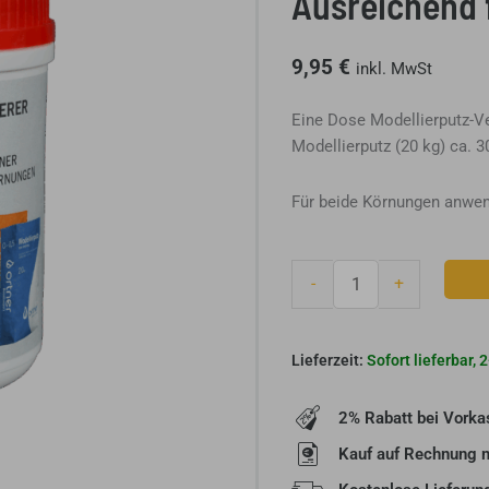
Ausreichend 
9,95
€
inkl. MwSt
Eine Dose Modellierputz-Ve
Modellierputz (20 kg) ca. 3
Für beide Körnungen anwe
Ortner
-
+
Modellierputz-
Verzögerer
0,75
Sofort lieferbar,
kg
-
2% Rabatt bei Vorka
Erhöht
die
Kauf auf Rechnung 
Verarbeitungszeit