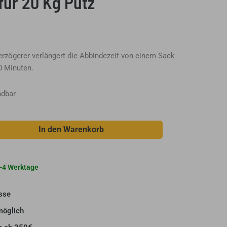
für 20 Kg Putz
rzögerer verlängert die Abbindezeit von einem Sack
0 Minuten.
ndbar
In den Warenkorb
 2-4 Werktage
sse
möglich