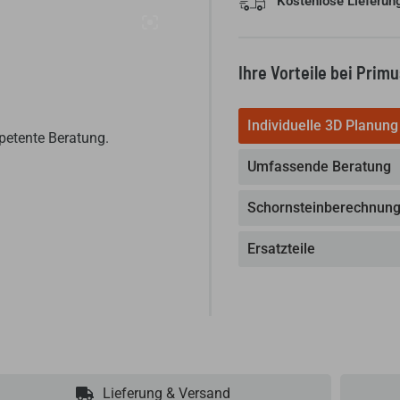
Kostenlose Lieferun
auf
30
min
Ihre Vorteile bei Prim
-
Ausreichend
für
Individuelle 3D Planung
petente Beratung.
20
Kg
Umfassende Beratung
Putz
Menge
Schornsteinberechnun
Ersatzteile
Lieferung & Versand