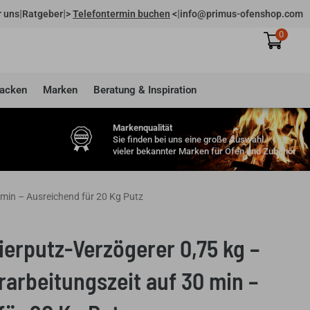
|
|
|
 uns
Ratgeber
>
Telefontermin buchen
<
info@primus-ofenshop.com
0
acken
Marken
Beratung & Inspiration
Markenqualität
Sie finden bei uns eine große Auswahl
vieler bekannter Marken für Öfen und Zubehör
 min – Ausreichend für 20 Kg Putz
ierputz-Verzögerer 0,75 kg –
rarbeitungszeit auf 30 min –