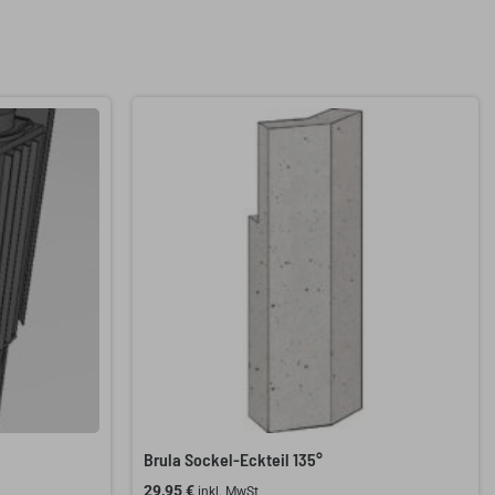
Brula Sockel-Eckteil 135°
29,95
€
inkl. MwSt