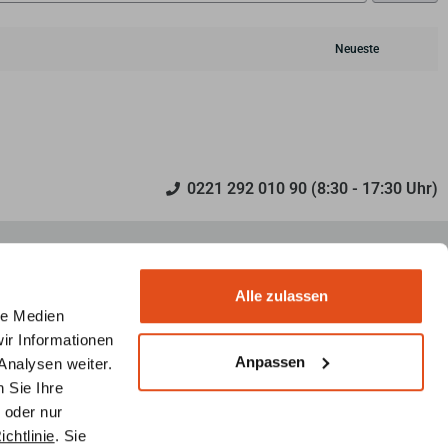
0221 292 010 90 (8:30 - 17:30 Uhr)
ße Auswahl bekannter Marken
decken Sie unser umfangreiches Sortiment an renommierten
Alle zulassen
ken für Öfen und Ofenzubehör.
le Medien
ir Informationen
Anpassen
Analysen weiter.
Folge uns auf Pinterest
 Sie Ihre
 oder nur
chtlinie
. Sie