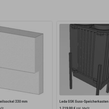
teilsockel 330 mm
Leda GSK Guss-Speicherkasten
1.219,00
€
wSt
inkl. MwSt