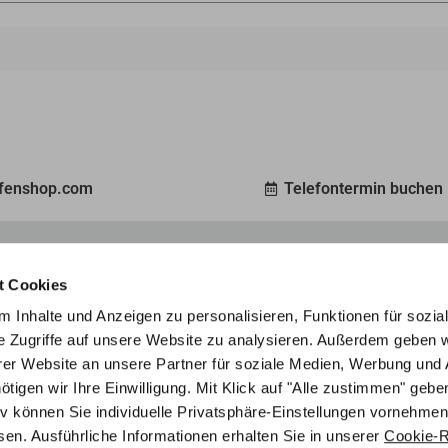
ofenshop.com
Telefontermin buchen
Gro
ein 3D-Modell Ihres Traumofens, ganz nach Ihren
Ent
t Cookies
unverbindlich an.
Mar
 Inhalte und Anzeigen zu personalisieren, Funktionen für sozia
e Zugriffe auf unsere Website zu analysieren. Außerdem geben w
er Website an unsere Partner für soziale Medien, Werbung und 
Ofenratgeber
Referenzen
gen wir Ihre Einwilligung. Mit Klick auf "Alle zustimmen" geben
tiv können Sie individuelle Privatsphäre-Einstellungen vornehmen
en. Ausführliche Informationen erhalten Sie in unserer
Cookie-Ri