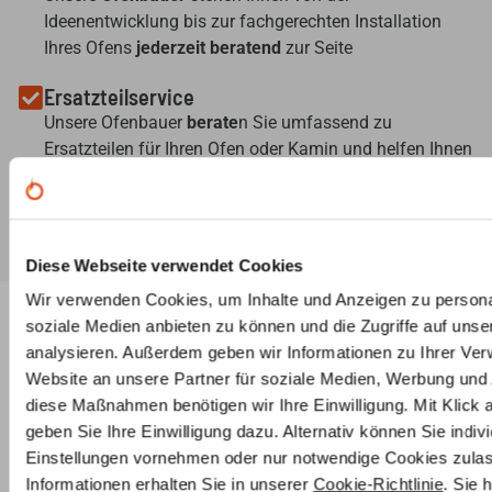
Ideenentwicklung bis zur fachgerechten Installation
Ihres Ofens
jederzeit beratend
zur Seite
Ersatzteilservice
Unsere Ofenbauer
berate
n Sie umfassend zu
Ersatzteilen für Ihren Ofen oder Kamin und helfen Ihnen
auch bei der Suche nach
speziellen Teilen
.
Diese Webseite verwendet Cookies
Wir verwenden Cookies, um Inhalte und Anzeigen zu personal
Ähnliche Produkte
soziale Medien anbieten zu können und die Zugriffe auf uns
analysieren. Außerdem geben wir Informationen zu Ihrer Ve
Website an unsere Partner für soziale Medien, Werbung und 
diese Maßnahmen benötigen wir Ihre Einwilligung. Mit Klick 
geben Sie Ihre Einwilligung dazu. Alternativ können Sie indiv
Einstellungen vornehmen oder nur notwendige Cookies zulas
Informationen erhalten Sie in unserer
Cookie-Richtlinie
. Sie 