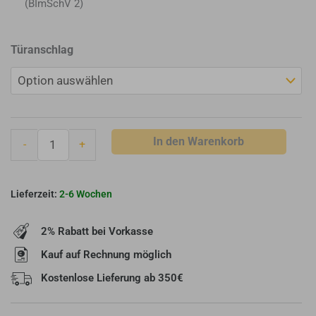
(BImSchV 2)
Primo
Türanschlag
Kamineinsatz
Frontkamin
F
GT
4551
In den Warenkorb
-
+
S
Menge
2-6 Wochen
2% Rabatt bei Vorkasse
Kauf auf Rechnung möglich
Kostenlose Lieferung ab 350€