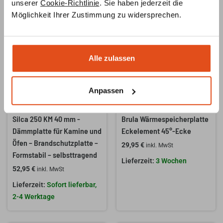
unserer
Cookie-Richtlinie
. Sie haben jederzeit die
Möglichkeit Ihrer Zustimmung zu widersprechen.
Alle zulassen
Anpassen
Silca 250 KM 40 mm -
Brula Wärmespeicherplatte
Dämmplatte für Kamine und
Eckelement 45°-Ecke
Öfen – Brandschutzplatte –
29,95
€
inkl. MwSt
Formstabil – selbsttragend
3 Wochen
52,95
€
inkl. MwSt
Sofort lieferbar,
2-4 Werktage