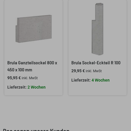
Brula Ganzteilsockel 800 x
Brula Sockel-Eckteil R 100
450 x 100 mm
29,95
€
inkl. MwSt
95,95
€
inkl. MwSt
4 Wochen
2 Wochen
Das sagen unsere Kunden