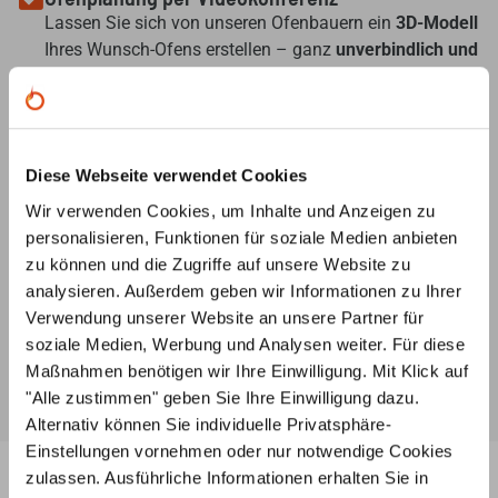
Lassen Sie sich von unseren Ofenbauern ein
3D-Modell
Ihres Wunsch-Ofens erstellen – ganz
unverbindlich und
kostenlos
, nach Ihren Angaben und Vorstellungen.
Individuelle Beratung
Unsere
Ofenbauer
stehen Ihnen von der
Diese Webseite verwendet Cookies
Ideenentwicklung bis zur fachgerechten Installation
Ihres Ofens
jederzeit beratend
zur Seite
Wir verwenden Cookies, um Inhalte und Anzeigen zu
personalisieren, Funktionen für soziale Medien anbieten
Ersatzteilservice
zu können und die Zugriffe auf unsere Website zu
Unsere Ofenbauer
berate
n Sie umfassend zu
analysieren. Außerdem geben wir Informationen zu Ihrer
Ersatzteilen für Ihren Ofen oder Kamin und helfen Ihnen
Verwendung unserer Website an unsere Partner für
auch bei der Suche nach
speziellen Teilen
.
soziale Medien, Werbung und Analysen weiter. Für diese
Maßnahmen benötigen wir Ihre Einwilligung. Mit Klick auf
"Alle zustimmen" geben Sie Ihre Einwilligung dazu.
Alternativ können Sie individuelle Privatsphäre-
Einstellungen vornehmen oder nur notwendige Cookies
zulassen. Ausführliche Informationen erhalten Sie in
Ähnliche Produkte