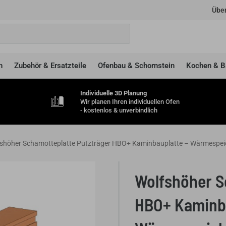
Über
n
Zubehör & Ersatzteile
Ofenbau & Schornstein
Kochen & B
Individuelle 3D Planung
Wir planen Ihren individuellen Ofen
- kostenlos & unverbindlich
shöher Schamotteplatte Putzträger HBO+ Kaminbauplatte – Wärmespeic
Wolfshöher S
HBO+ Kaminba