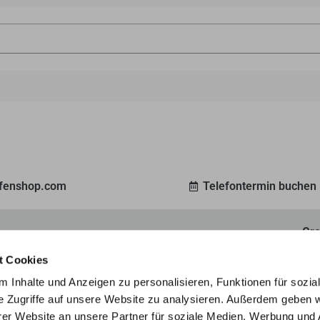
ofenshop.com
Telefontermin buchen
Gro
ein 3D-Modell Ihres Traumofens, ganz nach Ihren
Ent
t Cookies
unverbindlich an.
Mar
 Inhalte und Anzeigen zu personalisieren, Funktionen für sozia
e Zugriffe auf unsere Website zu analysieren. Außerdem geben w
er Website an unsere Partner für soziale Medien, Werbung und 