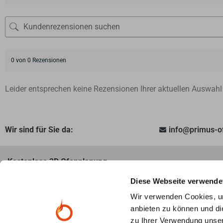
0 von 0 Rezensionen
Leider entsprechen keine Rezensionen Ihrer aktuellen Auswahl
Wir sind für Sie da:
info@primus-
Kostenlose 3D Ofenplanung
Unsere Ofenexperten beraten Sie per Videocall und erstellen 
Diese Webseite verwende
Vorstellungen und Wünschen. Fragen Sie jetzt kostenlos und 
Wir verwenden Cookies, um
anbieten zu können und di
zu Ihrer Verwendung unser