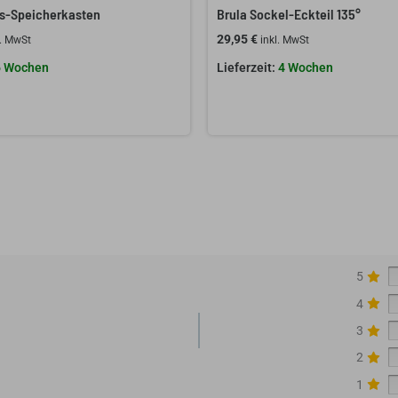
s-Speicherkasten
Brula Sockel-Eckteil 135°
29,95
€
l. MwSt
inkl. MwSt
6 Wochen
4 Wochen
5
4
3
2
1