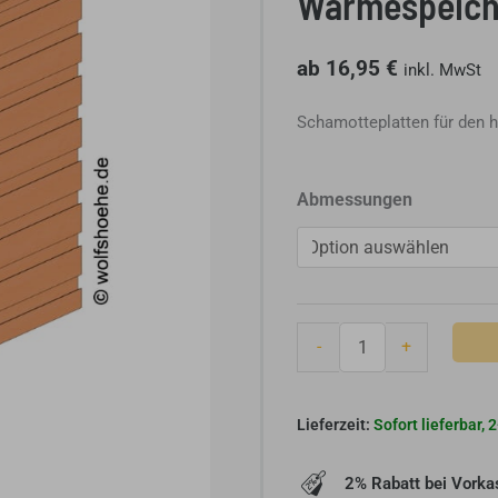
Wärmespeich
ab
16,95
€
inkl. MwSt
Schamotteplatten für den 
Wolfshöher
Abmessungen
Schamotteplatte
Putzträger
HBO+
Kaminbauplatte
-
-
+
Wärmespeicherplatte
Menge
Sofort lieferbar,
2% Rabatt bei Vorka