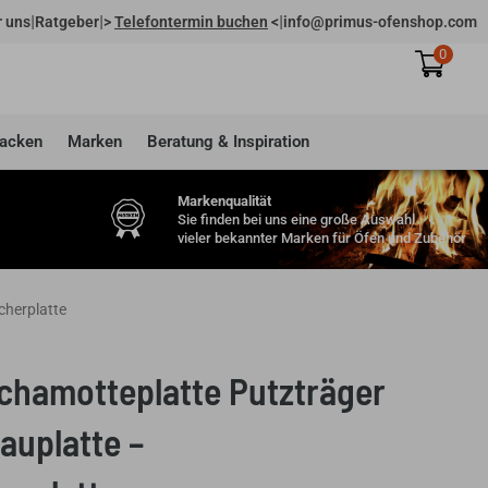
|
|
|
 uns
Ratgeber
>
Telefontermin buchen
<
info@primus-ofenshop.com
0
acken
Marken
Beratung & Inspiration
Markenqualität
Sie finden bei uns eine große Auswahl
vieler bekannter Marken für Öfen und Zubehör
herplatte
chamotteplatte Putzträger
uplatte –