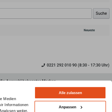
Suche
0221 292 010 90 (8:30 - 17:30 Uhr)
ße Auswahl bekannter Marken
decken Sie unser umfangreiches Sortiment an renommierten
Alle zulassen
ken für Öfen und Ofenzubehör.
le Medien
ir Informationen
Anpassen
Analysen weiter.