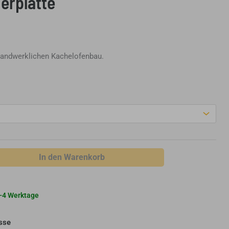
erplatte
handwerklichen Kachelofenbau.
In den Warenkorb
 2-4 Werktage
sse