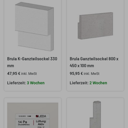
Brula K-Ganzteilsockel 330
Brula Ganzteilsockel 800 x
mm
450 x 100 mm
47,95
€
95,95
€
inkl. MwSt
inkl. MwSt
3 Wochen
2 Wochen
Ursprünglicher
Aktueller
Preis
Preis
war:
ist:
1.389,00 €
1.199,00 €.