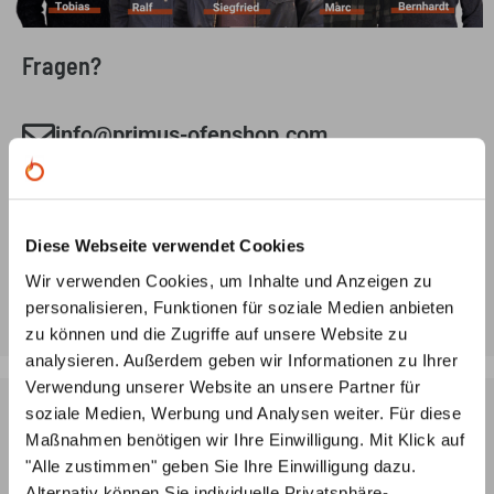
Fragen?
info@primus-ofenshop.com
Schreiben Sie uns eine Mail mit Ihrem Anliegen und
wir melden uns schnellstmöglich bei Ihnen.
0221 292 010 90
Diese Webseite verwendet Cookies
Gerne beraten wir Sie auch telefonisch:
Wir verwenden Cookies, um Inhalte und Anzeigen zu
Mo-Fr: 8:00 Uhr - 18.00 Uhr
personalisieren, Funktionen für soziale Medien anbieten
zu können und die Zugriffe auf unsere Website zu
analysieren. Außerdem geben wir Informationen zu Ihrer
Verwendung unserer Website an unsere Partner für
soziale Medien, Werbung und Analysen weiter. Für diese
Maßnahmen benötigen wir Ihre Einwilligung. Mit Klick auf
Ofenplanung per Videokonferenz
"Alle zustimmen" geben Sie Ihre Einwilligung dazu.
Lassen Sie sich von unseren Ofenbauern ein
3D-Modell
Alternativ können Sie individuelle Privatsphäre-