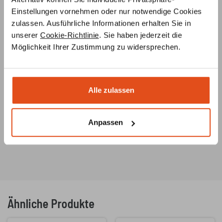
Ihres Wunsch-Ofens erstellen – ganz
unverbindlich und
Einstellungen vornehmen oder nur notwendige Cookies
kostenlos
, nach Ihren Angaben und Vorstellungen.
zulassen. Ausführliche Informationen erhalten Sie in
unserer
Cookie-Richtlinie
. Sie haben jederzeit die
Individuelle Beratung
Möglichkeit Ihrer Zustimmung zu widersprechen.
Unsere
Ofenbauer
stehen Ihnen von der
Ideenentwicklung bis zur fachgerechten Installation
Ihres Ofens
jederzeit beratend
zur Seite
Alle zulassen
Ersatzteilservice
Unsere Ofenbauer
berate
n Sie umfassend zu
Ersatzteilen für Ihren Ofen oder Kamin und helfen Ihnen
Anpassen
auch bei der Suche nach
speziellen Teilen
.
Ähnliche Produkte