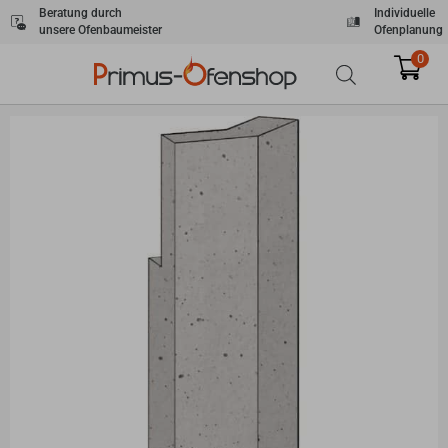
Zum
Beratung durch
Individuelle
unsere Ofenbaumeister
Ofenplanung
Inhalt
springen
0