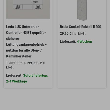
Leda LUC Unterdruck
Brula Sockel-Eckteil R 100
Controller -DIBT geprüft –
29,95
€
inkl. MwSt
sicherer
4 Wochen
Lüftungsanlagenbetrieb –
nutzbar für alle Ofen- /
Kaminhersteller
1.389,00
€
1.199,00
€
inkl.
MwSt
Sofort lieferbar,
2-4 Werktage