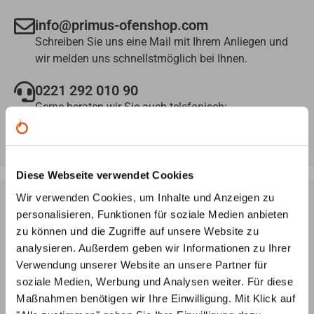
info@primus-ofenshop.com
Schreiben Sie uns eine Mail mit Ihrem Anliegen und
wir melden uns schnellstmöglich bei Ihnen.
0221 292 010 90
Gerne beraten wir Sie auch telefonisch:
Mo-Fr: 8:00 Uhr - 18.00 Uhr
Diese Webseite verwendet Cookies
Wir verwenden Cookies, um Inhalte und Anzeigen zu
personalisieren, Funktionen für soziale Medien anbieten
Ofenplanung per Videokonferenz
zu können und die Zugriffe auf unsere Website zu
Lassen Sie sich von unseren Ofenbauern ein
3D-Modell
analysieren. Außerdem geben wir Informationen zu Ihrer
Ihres Wunsch-Ofens erstellen – ganz
unverbindlich und
Verwendung unserer Website an unsere Partner für
kostenlos
, nach Ihren Angaben und Vorstellungen.
soziale Medien, Werbung und Analysen weiter. Für diese
Maßnahmen benötigen wir Ihre Einwilligung. Mit Klick auf
Individuelle Beratung