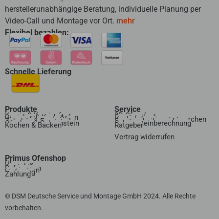
herstellerunabhängige Beratung, individuelle Planung per
Video-Call und Montage vor Ort.
mehr
Flexibel bezahlen:
Schnelle Lieferung
Produkte
Service
Kamin & Kaminofen
3D Ofenplanung
Speicher & Kachelofen
Ersatzteilanfrage
Wasserführende Öfen
Kachelofeneinsatz tauschen
Zubehör & Ersatzteile
Ersatzscheibenanfrage
Ofenbau & Schornstein
Schornsteinberechnung
Kochen & Backen
Ratgeber
Vertrag widerrufen​
Primus Ofenshop
Über uns
Kontakt
Referenzen
Inspiration
Lieferung
Zahlung
© DSM Deutsche Service und Montage GmbH 2024. Alle Rechte
vorbehalten.