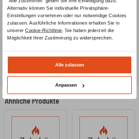
"Alle zustimmen" geben Sie Ihre Einwilligung dazu.
Unsere
Ofenbauer
stehen Ihnen von der
Alternativ können Sie individuelle Privatsphäre-
Ideenentwicklung bis zur fachgerechten Installation
Einstellungen vornehmen oder nur notwendige Cookies
Ihres Ofens
jederzeit beratend
zur Seite
zulassen. Ausführliche Informationen erhalten Sie in
unserer
Cookie-Richtlinie
. Sie haben jederzeit die
Ersatzteilservice
Möglichkeit Ihrer Zustimmung zu widersprechen.
Unsere Ofenbauer
berate
n Sie umfassend zu
Ersatzteilen für Ihren Ofen oder Kamin und helfen Ihnen
auch bei der Suche nach
speziellen Teilen
.
Alle zulassen
Anpassen
Ähnliche Produkte