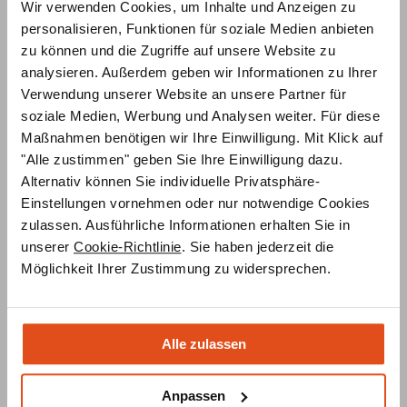
Wir verwenden Cookies, um Inhalte und Anzeigen zu
personalisieren, Funktionen für soziale Medien anbieten
zu können und die Zugriffe auf unsere Website zu
analysieren. Außerdem geben wir Informationen zu Ihrer
Verwendung unserer Website an unsere Partner für
soziale Medien, Werbung und Analysen weiter. Für diese
Maßnahmen benötigen wir Ihre Einwilligung. Mit Klick auf
"Alle zustimmen" geben Sie Ihre Einwilligung dazu.
Alternativ können Sie individuelle Privatsphäre-
Einstellungen vornehmen oder nur notwendige Cookies
Kaminverkleidung in Steinoptik
zulassen. Ausführliche Informationen erhalten Sie in
unserer
Cookie-Richtlinie
. Sie haben jederzeit die
Eine Kaminverkleidung in Steinoptik besteht entweder
Möglichkeit Ihrer Zustimmung zu widersprechen.
aus Naturstein oder Materialien, die solche optisch
nachahmen.
Vorteilhaft an
Natursteinen
wie Granit, Schiefer, Marmor
oder Sandstein sind ihre
Widerstandsfähigkeit,
Alle zulassen
Hitzebeständigkeit, Feuerfestigkeit, Isolierung und
Speicherfähigkeit
, was eine geringe Wärmeleitfähigkeit
Anpassen