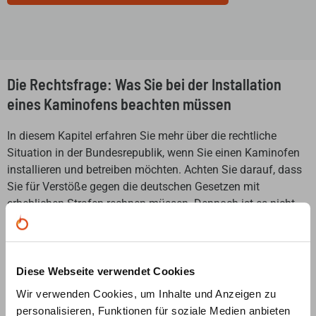
Die Rechtsfrage: Was Sie bei der Installation
eines Kaminofens beachten müssen
In diesem Kapitel erfahren Sie mehr über die rechtliche
Situation in der Bundesrepublik, wenn Sie einen Kaminofen
installieren und betreiben möchten. Achten Sie darauf, dass
Sie für Verstöße gegen die deutschen Gesetzen mit
erheblichen Strafen rechnen müssen. Dennoch ist es nicht
so schwierig, die vorhandenen Regeln einzuhalten und den
Ofen somit rechtlich einwandfrei zu betreiben.
Diese Webseite verwendet Cookies
Wir verwenden Cookies, um Inhalte und Anzeigen zu
personalisieren, Funktionen für soziale Medien anbieten