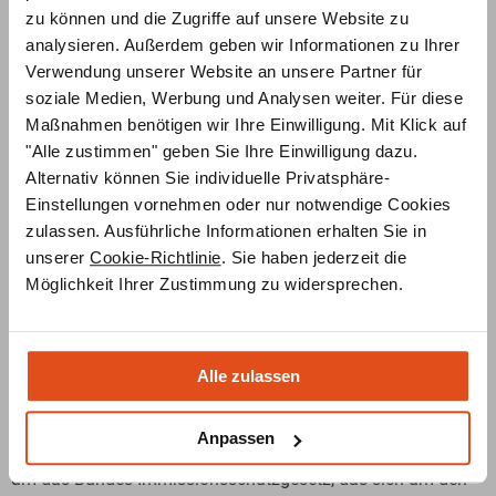
zu können und die Zugriffe auf unsere Website zu
analysieren. Außerdem geben wir Informationen zu Ihrer
Verwendung unserer Website an unsere Partner für
soziale Medien, Werbung und Analysen weiter. Für diese
Maßnahmen benötigen wir Ihre Einwilligung. Mit Klick auf
"Alle zustimmen" geben Sie Ihre Einwilligung dazu.
Alternativ können Sie individuelle Privatsphäre-
Einstellungen vornehmen oder nur notwendige Cookies
zulassen. Ausführliche Informationen erhalten Sie in
unserer
Cookie-Richtlinie
. Sie haben jederzeit die
Möglichkeit Ihrer Zustimmung zu widersprechen.
Welche Kaminöfen dürfen ab 2024 nicht mehr
betrieben werden?
Das Schlagwort „Kaminofen-Verbot 2024“ greift um sich –
Alle zulassen
doch was ist dran? Dürfen ab diesem Jahr keine Holzöfen
mehr benutzt werden? Tatsächlich gibt es eine neue
Anpassen
Kaminofenverordnung, die im Jahr 2024 in Kraft tritt. Es geht
um das Bundes-Immissionsschutzgesetz, das sich um den