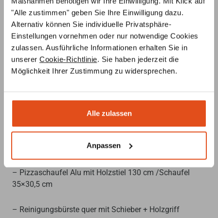
Maßnahmen benötigen wir Ihre Einwilligung. Mit Klick auf
Oberflächentemperatur bei ca. 10 mm
"Alle zustimmen" geben Sie Ihre Einwilligung dazu.
Materialüberdeckung Kuppe/Bodenstein. Die
Alternativ können Sie individuelle Privatsphäre-
Anzeigeeinheit ist beliebig zu platzieren (Kapillarlänge
Einstellungen vornehmen oder nur notwendige Cookies
1m). Der Übergang bzw. Anschluss vom Feuer-Iglu zur
zulassen. Ausführliche Informationen erhalten Sie in
Vormauerung kann beliebig gestaltet werden. (Klinker,
unserer
Cookie-Richtlinie
. Sie haben jederzeit die
Sandstein usw.) Wer zusätzlich eine Fronttüre anbringen
Möglichkeit Ihrer Zustimmung zu widersprechen.
will, kann einen Gussrahmen mit zweiflügliger Gusstüre
und dafür abgestimmten Anschluss-Stein bestellen.
Als weiteres Zubehör bieten wir ein Arbeitsset bestehend
Alle zulassen
aus:
Anpassen
– Pizzaschaufel aus Holz 105 cm/Schaufel 40×30 cm
– Pizzaschaufel Alu mit Holzstiel 130 cm /Schaufel
35×30,5 cm
– Reinigungsbürste quer mit Schieber + Holzgriff