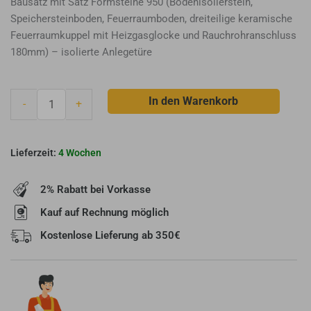
Bausatz mit Satz Formsteine 950 (Bodenisolierstein,
Speichersteinboden, Feuerraumboden, dreiteilige keramische
Feuerraumkuppel mit Heizgasglocke und Rauchrohranschluss
180mm) – isolierte Anlegetüre
Brunner
In den Warenkorb
-
+
Backofenbausatz
Feuer
Iglu
4 Wochen
Menge
2% Rabatt bei Vorkasse
Kauf auf Rechnung möglich
Kostenlose Lieferung ab 350€