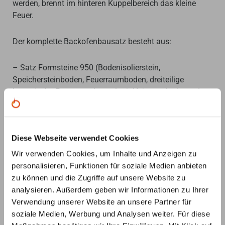
werden, brennt im hinteren Kuppelbereich das kleine
Feuer.
Der komplette Backofenbausatz besteht aus:
– Satz Formsteine 950 (Bodenisolierstein,
Speichersteinboden, Feuerraumboden, dreiteilige
keramische Feuerraumkuppel mit Heizgasglocke und
Rauchrohranschluss 180mm)
– isolierte Anlegetüre
Diese Webseite verwendet Cookies
Wir verwenden Cookies, um Inhalte und Anzeigen zu
Das Feuer-Iglu hat Aufnahmepunkte für 2
personalisieren, Funktionen für soziale Medien anbieten
Temperaturfühler vorbereitet: Einen im oberen
zu können und die Zugriffe auf unsere Website zu
Kuppelbereich, den anderen unter der Bodenplatte.
analysieren. Außerdem geben wir Informationen zu Ihrer
Damit können die Backergebnisse besser gesteuert
Verwendung unserer Website an unsere Partner für
werden. Der Kapillarfühler kann in die vorgesehen
soziale Medien, Werbung und Analysen weiter. Für diese
Öffnungen eingeführt werden und erfasst die