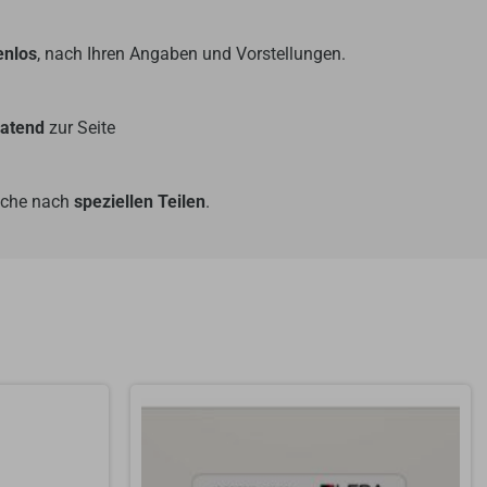
enlos
, nach Ihren Angaben und Vorstellungen.
ratend
zur Seite
Suche nach
speziellen Teilen
.
Ursprünglicher
Aktueller
Preis
Preis
war:
ist:
1.389,00 €
1.199,00 €.