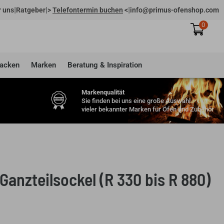
|
|
|
 uns
Ratgeber
>
Telefontermin buchen
<
info@primus-ofenshop.com
0
acken
Marken
Beratung & Inspiration
Markenqualität
Sie finden bei uns eine große Auswahl
vieler bekannter Marken für Öfen und Zubehör
Ganzteilsockel (R 330 bis R 880)