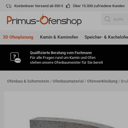
Zum
Kostenloser Versand ab 350 €
Über 15.000 zufriedene Kunden
Inhalt
Products
springen
search
3D Ofenplanung
Kamin & Kaminofen
Speicher- & Kachelofe
Qualifizierte Beratung vom Fachmann
Für alle Fragen rund um Kamin und Ofen
stehen unsere Ofenbaumeister für Sie bereit
Ofenbau & Schornstein
/
Ofenbaumaterial
/
Ofenverkleidung
/ Bru