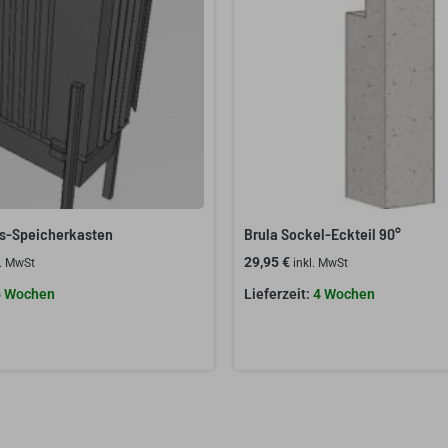
s-Speicherkasten
Brula Sockel-Eckteil 90°
29,95
€
l. MwSt
inkl. MwSt
6 Wochen
4 Wochen