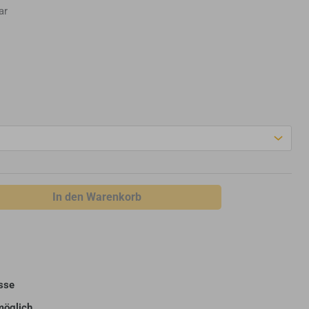
ar
In den Warenkorb
sse
möglich