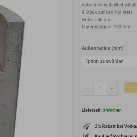
Außenradius flexibel wählb
4 Stück auf den Vollkreis
Höhe: 500 mm
Materialstärke: 100 mm
Brula
Außenradius (mm)
Radius-
Ganzteilsockel
(R
330
bis
-
+
R
880)
Menge
3 Wochen
2% Rabatt bei Vorka
Kauf auf Rechnung 