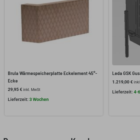
Brula Wärmespeicherplatte Eckelement 45°-
Leda GSK Gus
Ecke
1.219,00
€
ink
29,95
€
inkl. MwSt
4-
3 Wochen