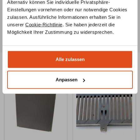
Ersatzteilservice
Alternativ können Sie individuelle Privatsphäre-
Unsere Ofenbauer
berate
n Sie umfassend zu
Einstellungen vornehmen oder nur notwendige Cookies
Ersatzteilen für Ihren Ofen oder Kamin und helfen Ihnen
zulassen. Ausführliche Informationen erhalten Sie in
auch bei der Suche nach
speziellen Teilen
.
unserer
Cookie-Richtlinie
. Sie haben jederzeit die
Möglichkeit Ihrer Zustimmung zu widersprechen.
Alle zulassen
Ähnliche Produkte
Anpassen