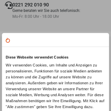
0221 292 010 90
Gerne beraten wir Sie auch telefonisch:
Mo-Fr: 8:00 Uhr - 18.00 Uhr
Ofenplanung per Videokonferenz
Diese Webseite verwendet Cookies
Lassen Sie sich von unseren Ofenbauern ein
3D-Modell
Wir verwenden Cookies, um Inhalte und Anzeigen zu
Ihres Wunsch-Ofens erstellen – ganz
unverbindlich und
personalisieren, Funktionen für soziale Medien anbieten
kostenlos
, nach Ihren Angaben und Vorstellungen.
zu können und die Zugriffe auf unsere Website zu
Individuelle Beratung
analysieren. Außerdem geben wir Informationen zu Ihrer
Unsere
Ofenbauer
stehen Ihnen von der
Verwendung unserer Website an unsere Partner für
Ideenentwicklung bis zur fachgerechten Installation
soziale Medien, Werbung und Analysen weiter. Für diese
Ihres Ofens
jederzeit beratend
zur Seite
Maßnahmen benötigen wir Ihre Einwilligung. Mit Klick auf
"Alle zustimmen" geben Sie Ihre Einwilligung dazu.