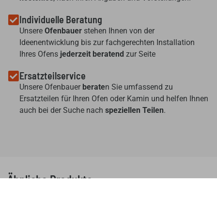
Individuelle Beratung
Unsere
Ofenbauer
stehen Ihnen von der
Ideenentwicklung bis zur fachgerechten Installation
Ihres Ofens
jederzeit beratend
zur Seite
Ersatzteilservice
Unsere Ofenbauer
berate
n Sie umfassend zu
Ersatzteilen für Ihren Ofen oder Kamin und helfen Ihnen
auch bei der Suche nach
speziellen Teilen
.
Ähnliche Produkte