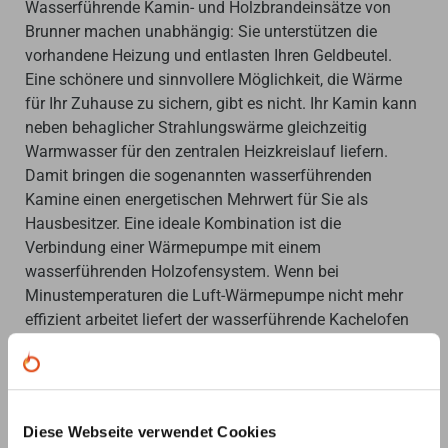
Wasserführende Kamin- und Holzbrandeinsätze von
Brunner machen unabhängig: Sie unterstützen die
vorhandene Heizung und entlasten Ihren Geldbeutel.
Eine schönere und sinnvollere Möglichkeit, die Wärme
für Ihr Zuhause zu sichern, gibt es nicht. Ihr Kamin kann
neben behaglicher Strahlungswärme gleichzeitig
Warmwasser für den zentralen Heizkreislauf liefern.
Damit bringen die sogenannten wasserführenden
Kamine einen energetischen Mehrwert für Sie als
Hausbesitzer. Eine ideale Kombination ist die
Verbindung einer Wärmepumpe mit einem
wasserführenden Holzofensystem. Wenn bei
Minustemperaturen die Luft-Wärmepumpe nicht mehr
effizient arbeitet liefert der wasserführende Kachelofen
oder Kamin ausreichende Wärme und senkt damit Ihren
Strombedarf.
Schneller und preiswerter kann ein wasserführender
Diese Webseite verwendet Cookies
Kamin oder Ofen nicht erstellt werden. In allen