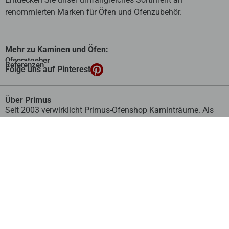
renommierten Marken für Öfen und Ofenzubehör.
Mehr zu Kaminen und Öfen:
Ofenratgeber
Referenzen
Folge uns auf Pinterest
Über Primus
Seit 2003 verwirklicht Primus-Ofenshop Kaminträume. Als
Ofen-Online-Shop mit Handwerkerservice bieten wir
herstellerunabhängige Beratung, individuelle Planung per
Video-Call und Montage vor Ort.
mehr
Flexibel bezahlen:
Schnelle Lieferung