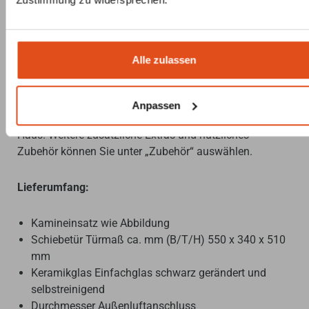
Der Kamineinsatz erfüllt alle gesetzlichen Abgasnormen
und Feinstaubvorgaben (Österreich, Schweiz und
Deutschland / Bundesimmissionsschutzverordnung
Alle zulassen
BImSchV 2. Stufe) und hat eine Garantie von 5 Jahren.
Der Basispreis gilt für die Standardausführung inkl.
Anpassen
Schamottesatz und Abgaskuppel für Lieferung frei
Haus. Weitere zusätzliche Extras und nützliches
Zubehör können Sie unter „Zubehör“ auswählen.
Lieferumfang:
Kamineinsatz wie Abbildung
Schiebetür Türmaß ca. mm (B/T/H) 550 x 340 x 510
mm
Keramikglas Einfachglas schwarz gerändert und
selbstreinigend
Durchmesser Außenluftanschluss