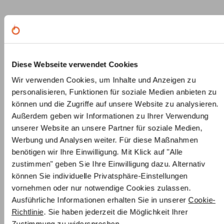
Preise inkl. MwSt
Produktbeschreibung
Lieferung & Versand
Diese Webseite verwendet Cookies
Wir verwenden Cookies, um Inhalte und Anzeigen zu
Datenblätter & Herstellerinformation
personalisieren, Funktionen für soziale Medien anbieten zu
können und die Zugriffe auf unsere Website zu analysieren.
Primo Kamineinsatz Eckkamin E 55/34/51 H –
Außerdem geben wir Informationen zu Ihrer Verwendung
Eckkamin mit Schiebetür
unserer Website an unsere Partner für soziale Medien,
Werbung und Analysen weiter. Für diese Maßnahmen
Unser Primo Kamineinsatz wird vom deutschen
benötigen wir Ihre Einwilligung. Mit Klick auf "Alle
Qualitätshersteller Camina Schmid gefertigt und
zustimmen" geben Sie Ihre Einwilligung dazu. Alternativ
besticht durch ausgereifte Technik, robustes Material
können Sie individuelle Privatsphäre-Einstellungen
und tadellose Verarbeitung. Ein Blendrahmen (6-seitig,
vornehmen oder nur notwendige Cookies zulassen.
70 x 5 mm), der für einen sauberen Abschluss zwischen
Ausführliche Informationen erhalten Sie in unserer
Cookie-
Mauerwerk und Einsatz sorgt, ist am Kamineinsatz
Richtlinie
. Sie haben jederzeit die Möglichkeit Ihrer
bereits vorinstalliert und im Preis inbegriffen.
Zustimmung zu widersprechen.