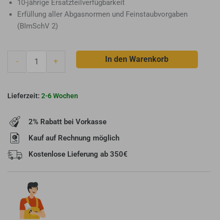
10-jährige Ersatzteilverfügbarkeit
Erfüllung aller Abgasnormen und Feinstaubvorgaben
(BImSchV 2)
Primo
In den Warenkorb
-
+
Kamineinsatz
Eckkamin
E
2-6 Wochen
55/34/51
H
2% Rabatt bei Vorkasse
inkl.
Rahmen
Kauf auf Rechnung möglich
Menge
Kostenlose Lieferung ab 350€