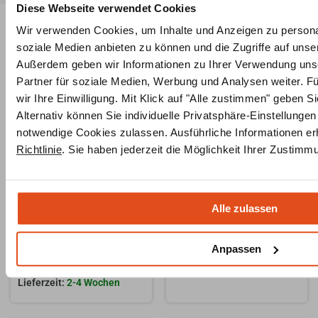
Diese Webseite verwendet Cookies
Wir verwenden Cookies, um Inhalte und Anzeigen zu personal
Ähnliche Produkte
soziale Medien anbieten zu können und die Zugriffe auf unse
Außerdem geben wir Informationen zu Ihrer Verwendung uns
Partner für soziale Medien, Werbung und Analysen weiter. 
wir Ihre Einwilligung. Mit Klick auf "Alle zustimmen" geben Si
Alternativ können Sie individuelle Privatsphäre-Einstellung
notwendige Cookies zulassen. Ausführliche Informationen er
Richtlinie
. Sie haben jederzeit die Möglichkeit Ihrer Zustim
Alle zulassen
Brunner Kamineinsatz Stil-
Primo Kamineinsatz
Kamin 53/88
Tunnelkamin T 6751 H/K
ab
6.039,00
€
4.849,00
€
Anpassen
inkl. MwSt
inkl. MwSt
2-6 Wochen
2-4 Wochen