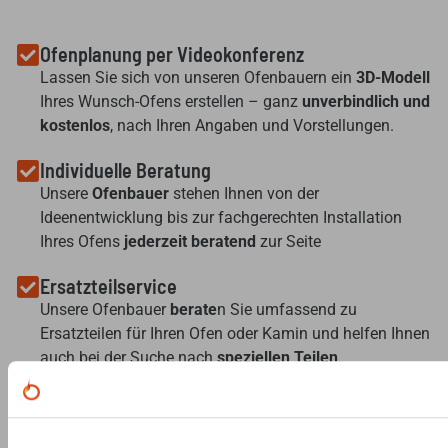
Ofenplanung per Videokonferenz
Lassen Sie sich von unseren Ofenbauern ein
3D-Modell
Ihres Wunsch-Ofens erstellen – ganz
unverbindlich und
kostenlos
, nach Ihren Angaben und Vorstellungen.
Individuelle Beratung
Unsere
Ofenbauer
stehen Ihnen von der
Ideenentwicklung bis zur fachgerechten Installation
Ihres Ofens
jederzeit beratend
zur Seite
Ersatzteilservice
Unsere Ofenbauer
berate
n Sie umfassend zu
Ersatzteilen für Ihren Ofen oder Kamin und helfen Ihnen
auch bei der Suche nach
speziellen Teilen
.