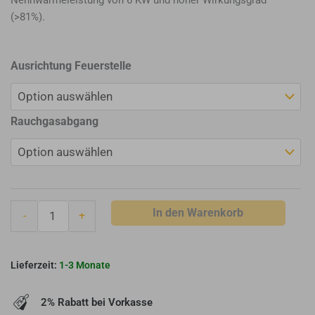
Nennwärmeleistung von 6 KW und hoher Wirkungsgrad
(>81%).
Leda
Ausrichtung Feuerstelle
Kaminofen
Corna
ES
Rauchgasabgang
schwarz
Menge
In den Warenkorb
-
+
1-3 Monate
2% Rabatt bei Vorkasse