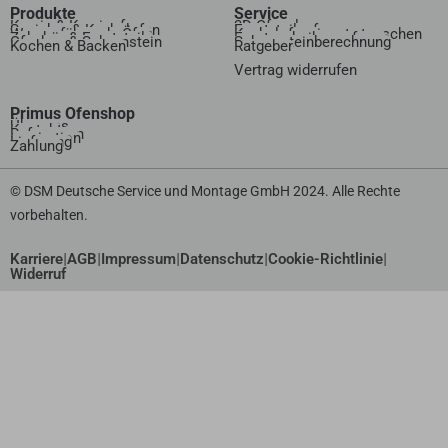
Produkte
Service
Kamin & Kaminofen
3D Ofenplanung
Speicher & Kachelofen
Ersatzteilanfrage
Wasserführende Öfen
Kachelofeneinsatz tauschen
Zubehör & Ersatzteile
Ersatzscheibenanfrage
Ofenbau & Schornstein
Schornsteinberechnung
Kochen & Backen
Ratgeber
Vertrag widerrufen​
Primus Ofenshop
Über uns
Kontakt
Referenzen
Inspiration
Lieferung
Zahlung
© DSM Deutsche Service und Montage GmbH 2024. Alle Rechte
vorbehalten.
|
|
|
|
|
Karriere
AGB
Impressum
Datenschutz
Cookie-Richtlinie
Widerruf