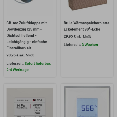
CB-tec Zuluftklappe mit
Brula Wärmespeicherplatte
Bowdenzug 125 mm -
Eckelement 90°-Ecke
Dichtschließend –
29,95
€
inkl. MwSt
Leichtgängig – einfache
3 Wochen
Einstellbarkeit
90,95
€
inkl. MwSt
Sofort lieferbar,
2-4 Werktage
Ursprünglicher
Aktueller
Preis
Preis
war:
ist:
1.389,00 €
1.199,00 €.