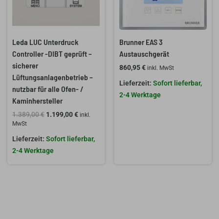
Leda LUC Unterdruck
Brunner EAS 3
Controller -DIBT geprüft –
Austauschgerät
sicherer
860,95
€
inkl. MwSt
Lüftungsanlagenbetrieb –
Sofort lieferbar,
nutzbar für alle Ofen- /
2-4 Werktage
Kaminhersteller
1.389,00
€
1.199,00
€
inkl.
MwSt
Sofort lieferbar,
2-4 Werktage