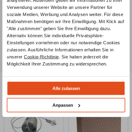
analysieren. Außerdem geben wir Informationen zu Ihrer
Ideenentwicklung bis zur fachgerechten Installation
Verwendung unserer Website an unsere Partner für
Ihres Ofens
jederzeit beratend
zur Seite
soziale Medien, Werbung und Analysen weiter. Für diese
Maßnahmen benötigen wir Ihre Einwilligung. Mit Klick auf
Ersatzteilservice
"Alle zustimmen" geben Sie Ihre Einwilligung dazu.
Unsere Ofenbauer
berate
n Sie umfassend zu
Alternativ können Sie individuelle Privatsphäre-
Ersatzteilen für Ihren Ofen oder Kamin und helfen Ihnen
Einstellungen vornehmen oder nur notwendige Cookies
auch bei der Suche nach
speziellen Teilen
.
zulassen. Ausführliche Informationen erhalten Sie in
unserer
Cookie-Richtlinie
. Sie haben jederzeit die
Möglichkeit Ihrer Zustimmung zu widersprechen.
Ähnliche Produkte
Alle zulassen
Anpassen