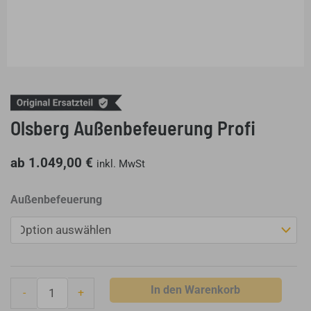
Olsberg Außenbefeuerung Profi
ab
1.049,00
€
inkl. MwSt
Olsberg
Außenbefeuerung
Außenbefeuerung
Profi
Menge
In den Warenkorb
-
+