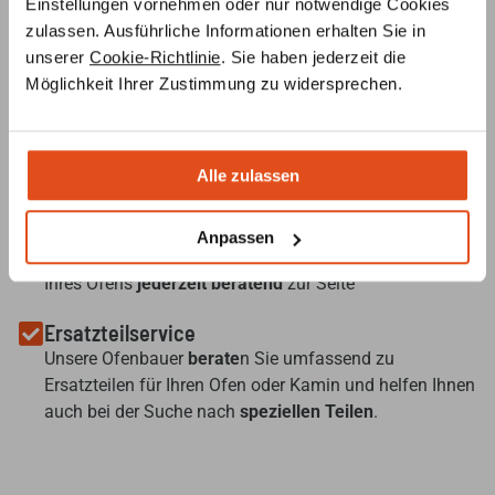
Einstellungen vornehmen oder nur notwendige Cookies
zulassen. Ausführliche Informationen erhalten Sie in
unserer
Cookie-Richtlinie
. Sie haben jederzeit die
Ofenplanung per Videokonferenz
Möglichkeit Ihrer Zustimmung zu widersprechen.
Lassen Sie sich von unseren Ofenbauern ein
3D-Modell
Ihres Wunsch-Ofens erstellen – ganz
unverbindlich und
kostenlos
, nach Ihren Angaben und Vorstellungen.
Alle zulassen
Individuelle Beratung
Unsere
Ofenbauer
stehen Ihnen von der
Anpassen
Ideenentwicklung bis zur fachgerechten Installation
Ihres Ofens
jederzeit beratend
zur Seite
Ersatzteilservice
Unsere Ofenbauer
berate
n Sie umfassend zu
Ersatzteilen für Ihren Ofen oder Kamin und helfen Ihnen
auch bei der Suche nach
speziellen Teilen
.