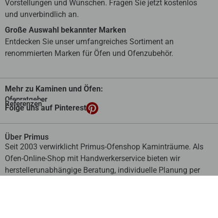
Vorstellungen und Wünschen. Fragen Sie jetzt kostenlos
und unverbindlich an.
Große Auswahl bekannter Marken
Entdecken Sie unser umfangreiches Sortiment an
renommierten Marken für Öfen und Ofenzubehör.
Mehr zu Kaminen und Öfen:
Ofenratgeber
Referenzen
Folge uns auf Pinterest
Über Primus
Seit 2003 verwirklicht Primus-Ofenshop Kaminträume. Als
Ofen-Online-Shop mit Handwerkerservice bieten wir
herstellerunabhängige Beratung, individuelle Planung per
Video-Call und Montage vor Ort.
mehr
Flexibel bezahlen: