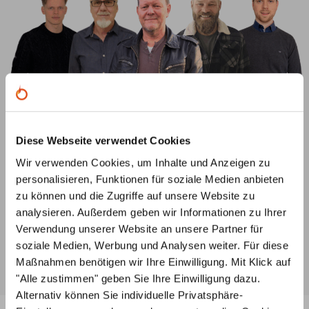
Fragen?
Diese Webseite verwendet Cookies
info@primus-ofenshop.com
Wir verwenden Cookies, um Inhalte und Anzeigen zu
Schreiben Sie uns eine Mail mit Ihrem Anliegen und
personalisieren, Funktionen für soziale Medien anbieten
wir melden uns schnellstmöglich bei Ihnen.
zu können und die Zugriffe auf unsere Website zu
analysieren. Außerdem geben wir Informationen zu Ihrer
0221 292 010 90
Verwendung unserer Website an unsere Partner für
Gerne beraten wir Sie auch telefonisch:
soziale Medien, Werbung und Analysen weiter. Für diese
Mo-Fr: 8:00 Uhr - 18.00 Uhr
Maßnahmen benötigen wir Ihre Einwilligung. Mit Klick auf
"Alle zustimmen" geben Sie Ihre Einwilligung dazu.
Alternativ können Sie individuelle Privatsphäre-