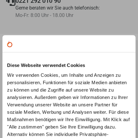
0221 292 010 90
Gerne beraten wir Sie auch telefonisch:
Mo-Fr: 8:00 Uhr - 18.00 Uhr
Ofenplanung per Videokonferenz
Diese Webseite verwendet Cookies
Lassen Sie sich von unseren Ofenbauern ein
3D-Modell
Wir verwenden Cookies, um Inhalte und Anzeigen zu
Ihres Wunsch-Ofens erstellen – ganz
unverbindlich und
personalisieren, Funktionen für soziale Medien anbieten
kostenlos
, nach Ihren Angaben und Vorstellungen.
zu können und die Zugriffe auf unsere Website zu
Individuelle Beratung
analysieren. Außerdem geben wir Informationen zu Ihrer
Unsere
Ofenbauer
stehen Ihnen von der
Verwendung unserer Website an unsere Partner für
Ideenentwicklung bis zur fachgerechten Installation
soziale Medien, Werbung und Analysen weiter. Für diese
Ihres Ofens
jederzeit beratend
zur Seite
Maßnahmen benötigen wir Ihre Einwilligung. Mit Klick auf
"Alle zustimmen" geben Sie Ihre Einwilligung dazu.
Ersatzteilservice
Alternativ können Sie individuelle Privatsphäre-