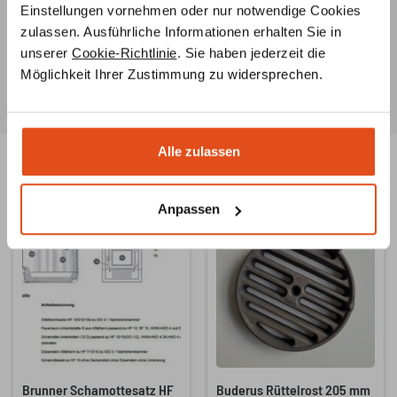
Unsere Ofenbauer
berate
n Sie umfassend zu
Einstellungen vornehmen oder nur notwendige Cookies
Ersatzteilen für Ihren Ofen oder Kamin und helfen Ihnen
zulassen. Ausführliche Informationen erhalten Sie in
auch bei der Suche nach
speziellen Teilen
.
unserer
Cookie-Richtlinie
. Sie haben jederzeit die
Möglichkeit Ihrer Zustimmung zu widersprechen.
Alle zulassen
Ähnliche Produkte
Anpassen
Brunner Schamottesatz HF
Buderus Rüttelrost 205 mm