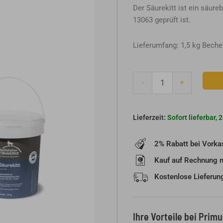
Der Säurekitt ist ein säur
13063 geprüft ist.
Lieferumfang: 1,5 kg Beche
Wolfshöher
-
+
Säurekitt
Becher
1,5
Sofort lieferbar,
kg
Menge
2% Rabatt bei Vorka
Kauf auf Rechnung 
Kostenlose Lieferun
Ihre Vorteile bei Prim