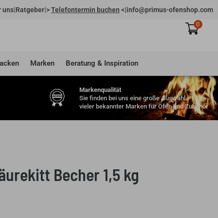
|
|
|
 uns
Ratgeber
>
Telefontermin buchen
<
info@primus-ofenshop.com
0
acken
Marken
Beratung & Inspiration
Markenqualität
Sie finden bei uns eine große Auswahl
vieler bekannter Marken für Öfen und Zubehör
urekitt Becher 1,5 kg