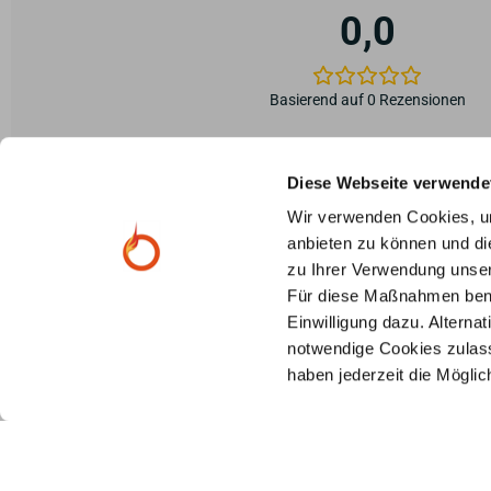
0,0
Basierend auf 0 Rezensionen
Diese Webseite verwende
Wir verwenden Cookies, um
anbieten zu können und di
zu Ihrer Verwendung unser
0 von 0 Rezensionen
Für diese Maßnahmen benöti
Einwilligung dazu. Alterna
Leider entsprechen keine Rezensionen Ihrer aktuellen Auswahl
notwendige Cookies zulass
haben jederzeit die Mögli
Wir sind für Sie da:
info@primus-