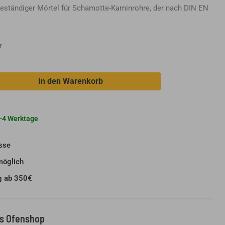
ebeständiger Mörtel für Schamotte-Kaminrohre, der nach DIN EN
r
In den Warenkorb
 2-4 Werktage
sse
möglich
g ab 350€
us Ofenshop