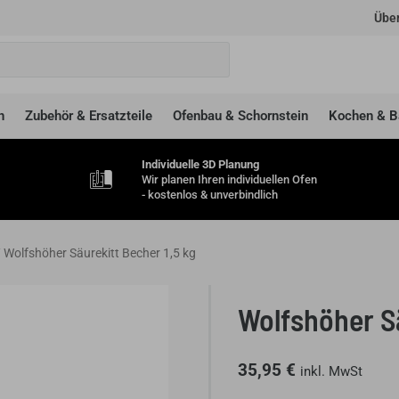
Über
n
Zubehör & Ersatzteile
Ofenbau & Schornstein
Kochen & B
Individuelle 3D Planung
Wir planen Ihren individuellen Ofen
- kostenlos & unverbindlich
 Wolfshöher Säurekitt Becher 1,5 kg
Wolfshöher Sä
35,95
€
inkl. MwSt