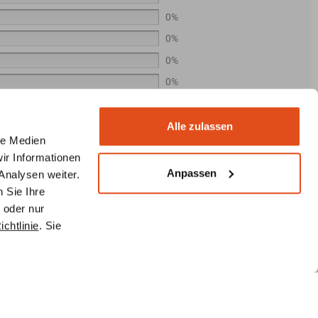
0%
0%
0%
0%
Alle zulassen
Suche
le Medien
ir Informationen
Anpassen
Analysen weiter.
 Sie Ihre
 oder nur
chtlinie
. Sie
0221 292 010 90 (8:30 - 17:30 Uhr)