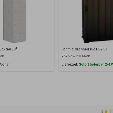
Eckteil 90°
Schmid Nachheizzug HGZ S1
752,95
€
wSt
inkl. MwSt
Wochen
Sofort lieferbar, 2-4
5