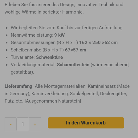
Erleben Sie faszinierendes Design, innovative Technik und
wohlige Wärme in perfekter Harmonie.
Wir begleiten Sie vom Kauf bis zur fertigen Aufstellung
Nennwärmeleistung:
9 kW
Gesamtabmessungen (B x H x T)
162 × 250 ×62 cm
Scheibenmaße (B x H x T)
67×57 cm
Türvariante:
Schwenktüre
Verkleidungsmaterial:
Schamottestein
(wärmespeichernd,
gestaltbar).
Lieferumfang
: Alle Montagematerialien: Kamineinsatz (Made
in Germany), Kaminverkleidung, Sockelgestell, Deckengitter,
Putz, etc. [Ausgenommen Naturstein]
Tunnelkamin,
In den Warenkorb
-
+
Wiesbaden,
Kaminbausatz,