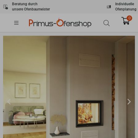
Zum
Beratung durch
Individuelle
unsere Ofenbaumeister
Ofenplanung
Inhalt
springen
0