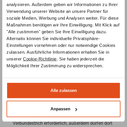
analysieren. Außerdem geben wir Informationen zu Ihrer
Fachunternehmerbescheinigung
Verwendung unserer Website an unsere Partner für
soziale Medien, Werbung und Analysen weiter. Für diese
Weiteres Zubehör:
Maßnahmen benötigen wir Ihre Einwilligung. Mit Klick auf
"Alle zustimmen" geben Sie Ihre Einwilligung dazu.
SMR elektronische Ofensteuerung (Regeleinheit inkl.
Alternativ können Sie individuelle Privatsphäre-
Netzkabel (3 m), Touchscreen Glas-Display,
Einstellungen vornehmen oder nur notwendige Cookies
Zuluftklappe (Durchmesser 125 mm oder 150 mm)
zulassen. Ausführliche Informationen erhalten Sie in
mit Stellmotor und Kabel, Abgassensor Kabellänge
unserer
Cookie-Richtlinie
. Sie haben jederzeit die
4m, CAN-Buskabel 6 lfm, Montage- und
Möglichkeit Ihrer Zustimmung zu widersprechen.
Bedienungsanleitung)
Einbauvoraussetzungen für Primo Kaminbausätze:
Alle zulassen
Schornstein:
Es ist ein zugelassener Schornstein mit
Innendurchmesser 180 mm erforderlich, Mindesthöhe
Anpassen
ab Aufstellboden Kamin 550 cm.
Aufstellort:
Im Stellbereich des Kamines ist
Verbundestrich erforderlich, außerdem dürfen dort