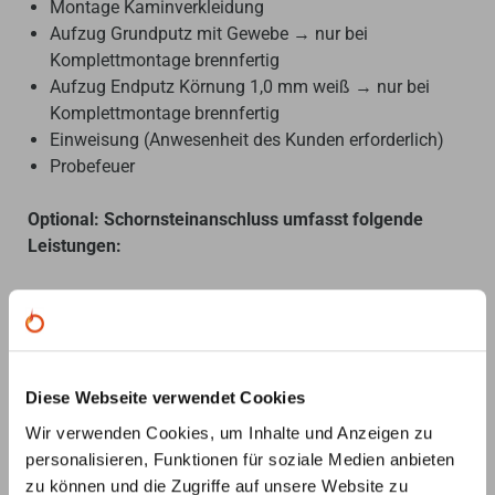
Montage Kaminverkleidung
Aufzug Grundputz mit Gewebe → nur bei
Komplettmontage brennfertig
Aufzug Endputz Körnung 1,0 mm weiß → nur bei
Komplettmontage brennfertig
Einweisung (Anwesenheit des Kunden erforderlich)
Probefeuer
Optional: Schornsteinanschluss umfasst folgende
Leistungen:
Anschluss am vorhandenen Schornstein erstellen
Kamineinsatz ausrichten und positionieren
Erstellen Rauchrohrverbindung von Kamineinsatz zu
Schornstein
Diese Webseite verwendet Cookies
Erstellen Verbrennungsluftanschluss an vorhandenen
Wir verwenden Cookies, um Inhalte und Anzeigen zu
Luftkanal oder LAS-Schornstein
personalisieren, Funktionen für soziale Medien anbieten
Schornsteinberechnung falls erforderlich
zu können und die Zugriffe auf unsere Website zu
Funktionskontrolle