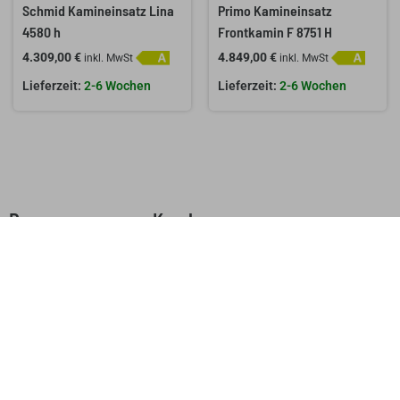
Schmid Kamineinsatz Lina
Primo Kamineinsatz
4580 h
Frontkamin F 8751 H
4.309,00
€
4.849,00
€
inkl. MwSt
inkl. MwSt
2-6 Wochen
2-6 Wochen
Das sagen unsere Kunden
0,0
Basierend auf 0 Rezensionen