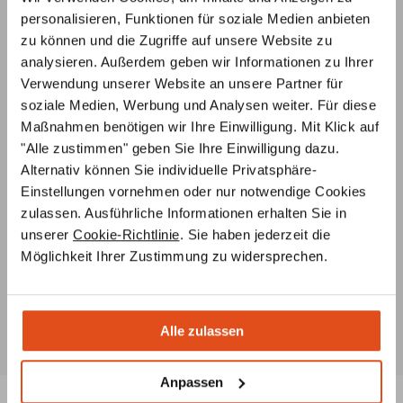
Ofenplanung per Videokonferenz
personalisieren, Funktionen für soziale Medien anbieten
Lassen Sie sich von unseren Ofenbauern ein
3D-Modell
zu können und die Zugriffe auf unsere Website zu
Ihres Wunsch-Ofens erstellen – ganz
unverbindlich und
analysieren. Außerdem geben wir Informationen zu Ihrer
kostenlos
, nach Ihren Angaben und Vorstellungen.
Verwendung unserer Website an unsere Partner für
soziale Medien, Werbung und Analysen weiter. Für diese
Individuelle Beratung
Maßnahmen benötigen wir Ihre Einwilligung. Mit Klick auf
Unsere
Ofenbauer
stehen Ihnen von der
"Alle zustimmen" geben Sie Ihre Einwilligung dazu.
Ideenentwicklung bis zur fachgerechten Installation
Alternativ können Sie individuelle Privatsphäre-
Ihres Ofens
jederzeit beratend
zur Seite
Einstellungen vornehmen oder nur notwendige Cookies
zulassen. Ausführliche Informationen erhalten Sie in
Ersatzteilservice
unserer
Cookie-Richtlinie
. Sie haben jederzeit die
Unsere Ofenbauer
berate
n Sie umfassend zu
Möglichkeit Ihrer Zustimmung zu widersprechen.
Ersatzteilen für Ihren Ofen oder Kamin und helfen Ihnen
auch bei der Suche nach
speziellen Teilen
.
Alle zulassen
Anpassen