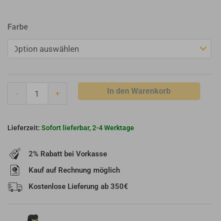
CB-
Farbe
tec
Warmluftgitter
23
x
35
In den Warenkorb
-
+
cm
verstellbar
-
Sofort lieferbar, 2-4 Werktage
Hochkant
-
2% Rabatt bei Vorkasse
Einbaumaß:
225
Kauf auf Rechnung möglich
x
Kostenlose Lieferung ab 350€
345
mm
Menge