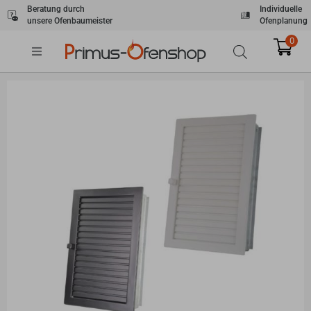
Zum
Beratung durch
Individuelle
unsere Ofenbaumeister
Ofenplanung
Inhalt
springen
0